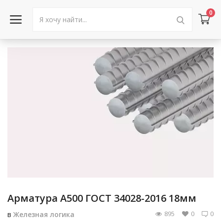
0
Войти в аккаунт
Каталог товаров
Акции
Новости
Статьи
Объявления
Арматура А500 ГОСТ 34028-2016 18мм
Контакты
895
0
0
в
Железная логика
Город: Колумбус