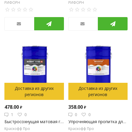
РИФОРН
РИФОРН
Доставка из других
Доставка из других
регионов
регионов
478.00
358.00
₽
₽
1
0
0
0
Быстросохнущая матовая грунт-эмаль для бетона и асфальта - БЕТОНИТ ПЛЮС 15 (Kraskoff Pro) Тара 25кг
Упрочняющая пропитка для бетона и бетонных полов - ПРОПИТОЛ (Kraskoff Pro) Тара 20л
Краскофф Про
Краскофф Про