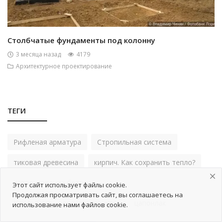
Столбчатые фундаменты под колонну
3 месяца назад
4179
Архитектурное проектирование
ТЕГИ
Рифленая арматура
Стропильная система
тиковая древесина
кирпич. Как сохранить тепло?
использование бетона
Этот сайт использует файлы cookie.
Продолжая просматривать сайт, вы соглашаетесь на
Как выбрать новогоднюю елку
цапонлак
использование нами файлов cookie.