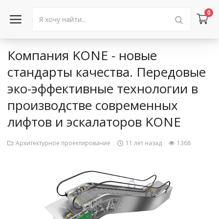
0
Компания KONE - новые
Войти в аккаунт
стандарты качества. Передовые
эко-эффективные технологии в
Каталог товаров
производстве современных
Акции
лифтов и эскалаторов KONE
Новости
Архитектурное проектирование
11 лет назад
1368
Статьи
Объявления
Контакты
Город: Колумбус