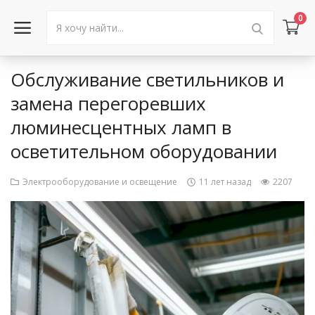
0
Обслуживание светильников и
Войти в аккаунт
замена перегоревших
люминесцентных ламп в
Каталог товаров
осветительном оборудовании
Акции
Электрооборудование и освещение
11 лет назад
2207
Новости
Статьи
Объявления
Контакты
Город: Колумбус