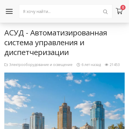
0
АСУД - Автоматизированная
Войти в аккаунт
система управления и
диспетчеризации
Каталог товаров
Акции
Электрооборудование и освещение
6 лет назад
21453
Новости
Статьи
Объявления
Контакты
Город: Колумбус