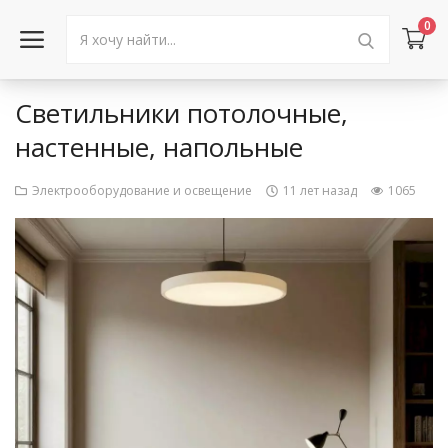
0
Светильники потолочные,
Войти в аккаунт
настенные, напольные
Каталог товаров
Электрооборудование и освещение
11 лет назад
1065
Акции
Новости
Статьи
Объявления
Контакты
Город: Колумбус