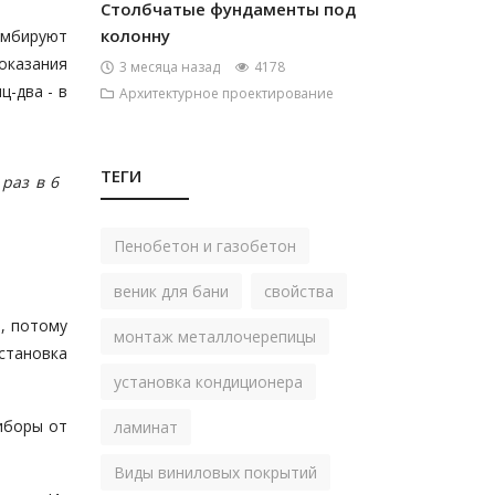
Столбчатые фундаменты под
колонну
омбируют
оказания
3 месяца назад
4178
-два - в
Архитектурное проектирование
ТЕГИ
раз в 6
Пенобетон и газобетон
веник для бани
свойства
я, потому
монтаж металлочерепицы
становка
установка кондиционера
иборы от
ламинат
Виды виниловых покрытий