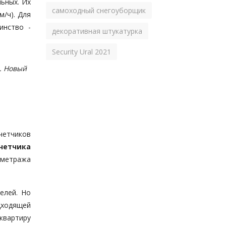
льных. Их
самоходный снегоуборщик
м/ч). Для
инство -
декоративная штукатурка
Security Ural 2021
. Новый
четчиков
четчика
 метража
елей. Но
дходящей
квартиру