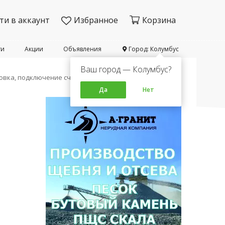
ти в аккаунт
Избранное
Корзина
ти
Акции
Объявления
Город: Колумбус
Ваш город — Колумбус?
новка, подключение счетчиков в квартире
Да
Нет