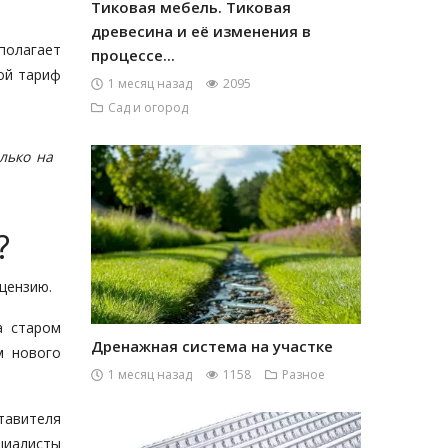
Тиковая мебель. Тиковая
древесина и её изменения в
полагает
процессе...
ной тариф
1 месяц назад
2095
Сад и огород
лько на
?
цензию.
а старом
Дренажная система на участке
м нового
1 месяц назад
1158
Разное
тавителя
циалисты