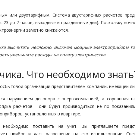
ым или двухтарифным. Система двухтарифных расчетов пред
 (с 23 до 7 часов, выходные и праздничные дни). Поскольку ноч
ектроэнергии заметно снижаются.
чика высчитать несложно. Включая мощные электроприборы то
реть уменьшите расходы на оплату электричества.
чика. Что необходимо знать
ргосбытовой организации представителем компании, имеющей ли
ся нарушением договора с энергокомпанией, а сорванная н
рядка расчетов - они будут производиться не по показания
роприборов, установленных в квартире.
о необходимо поставить на учет. Вы приглашаете предс
ует прибор и даст разрешение на его использование. Спе