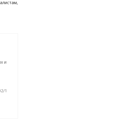
алистам,
х и
02/1