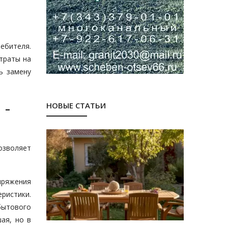
ебителя.
траты на
ь замену
 -
НОВЫЕ СТАТЬИ
позволяет
пряжения
еристики.
бытового
ая, но в