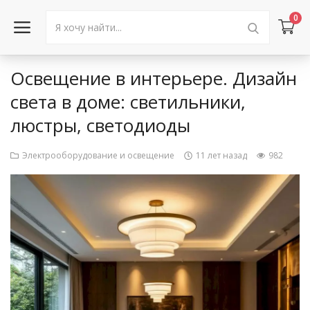
0
Освещение в интерьере. Дизайн
Войти в аккаунт
света в доме: светильники,
люстры, светодиоды
Каталог товаров
Акции
Электрооборудование и освещение
11 лет назад
982
Новости
Статьи
Объявления
Контакты
Город: Колумбус