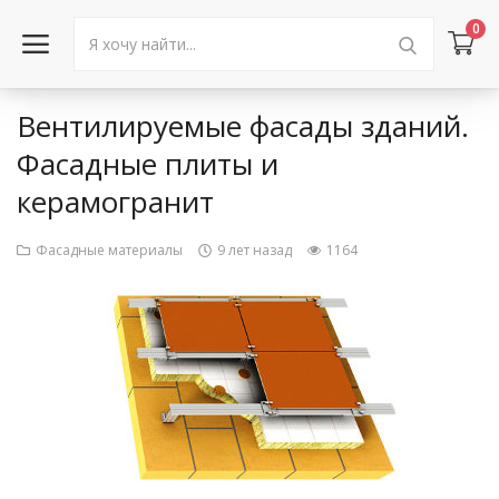
0
Вентилируемые фасады зданий.
Войти в аккаунт
Фасадные плиты и
керамогранит
Каталог товаров
Акции
Фасадные материалы
9 лет назад
1164
Новости
Статьи
Объявления
Контакты
Город: Колумбус