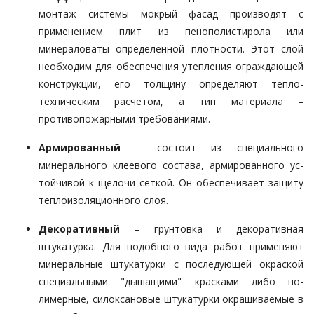
монтаж сис­­темы мокрый фасад произ­во­дят с
применением плит из пено­по­листирола или
минераловаты оп­ределенной плотности. Этот слой
необходим для обеспечения утеп­ления ограждающей
конструкции, его толщину определяют тепло­
техническим расчетом, а тип ма­териала –
противопожарными тре­бо­ваниями.
Армированный
– состоит из спе­циального
минерального кле­евого состава, армированного ус­
той­чивой к щелочи сеткой. Он обеспечивает защиту
тепло­изо­ляци­онного слоя.
Декоративный
– грунтовка и де­коративная
штукатурка. Для по­добного вида работ применяют
минеральные штукатурки с по­сле­дующей окраской
специ­аль­ны­ми "дышащими" красками либо по­
лимерные, силоксановые штука­турки окрашиваемые в