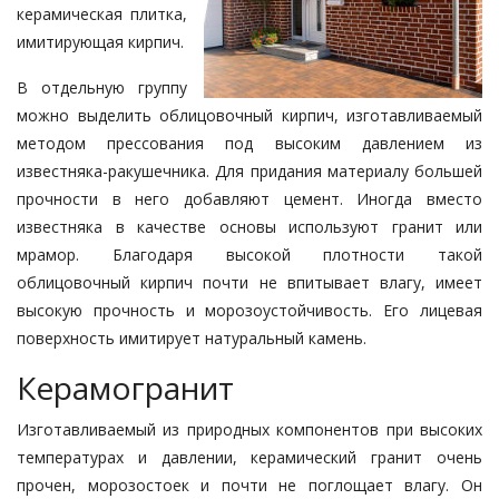
керамическая плитка,
имитирующая кирпич.
В отдельную группу
можно выделить облицовоч­­ный кирпич, изготавливаемый
мето­дом прессования под высоким давле­ни­ем из
известняка-ракушечника. Для придания материалу большей
прочности в него добавляют цемент. Иногда вместо
известняка в качест­ве основы используют гранит или
мрамор. Благодаря высокой плотнос­ти такой
облицовочный кирпич поч­ти не впитывает влагу, имеет
высо­кую прочность и морозоустойчивость. Его лицевая
поверхность имитирует натуральный камень.
Керамогранит
Изготавливаемый из природных ком­понентов при высоких
температу­рах и давлении, керамический гра­­нит очень
прочен, морозостоек и почти не поглощает влагу. Он