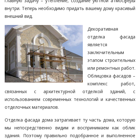
главную зада­чу – утепление, создание уютной атмосферы
внутри. Теперь необходимо придать вашему дому красивый
внешний вид.
Декоративная
отделка фасада
является
заключительным
этапом строительных
или ремонт­ных работ.
Облицовка фасадов –
комплекс работ,
связанных с архитек­тур­ной отделкой зданий, с
использованием современных технологий и качественных
отделочных материалов.
Отделка фасада дома затра­гива­ет ту часть дома, которую
мы непосредственно видим и вос­при­ни­маем как облик
здания. Поэ­то­му правильно подобранное и вы­пол­ненное