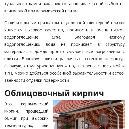
турального камня заказчик оста­нав­ливает свой выбор на
клинкерной или керамической плитке.
Отличительным признаком отде­лочной клинкерной плитки
является высокое качество, прочность и очень низкое
водопоглощение (3%). Бла­го­даря низкому
водопоглощению, вода не проникает в структуру
материала, а дождь просто смывает все загрязне­­ния с
плитки. Варьируя плитки раз­лич­ных оттенков и фактур
(гладкую, структурированную – под шагрень, с посыпкой и
т.п.), можно добиться особенной выразительности и естес­
твенности отделки поверхности.
Облицовочный кирпич
Это керамический
кирпич, про­шед­ший
обжиг при высоких
темпе­ра­турах, или