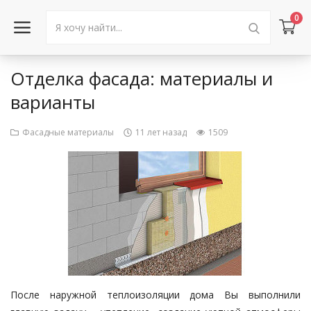
0
Отделка фасада: материалы и
Войти в аккаунт
варианты
Каталог товаров
Фасадные материалы
11 лет назад
1509
Акции
Новости
Статьи
Объявления
Контакты
После наружной теплоизоляции дома Вы выполнили
Город: Колумбус