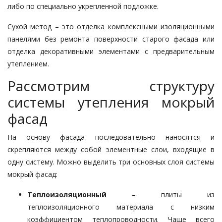
либо по специально укрепленной подложке.
Сухой метод – это отделка комп­лексными изоляционными
пане­лями без ремонта поверхности старого фа­сада или
отделка декоративными эле­­ментами с предварительным
утеп­ле­нием.
Рассмотрим структуру
системы утепления мокрый
фасад
На основу фасада последовательно наносятся и
скрепляются между со­бой элементные слои, входящие в
од­ну систему. Можно выделить три ос­новных слоя системы
мокрый фасад:
Теплоизоляционный
– плиты из
теплоизоляционного материала с низким
коэффициентом теплопро­водности. Чаще всего