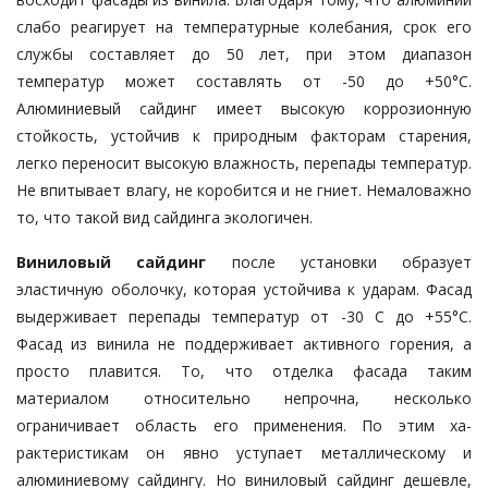
слабо реагирует на температурные колебания, срок его
службы составляет до 50 лет, при этом диапазон
температур может состав­лять от -50 до +50°С.
Алюминиевый сай­динг имеет высокую коррозионную
стойкость, устойчив к природным фак­торам старения,
легко переносит вы­сокую влажность, перепады темпе­ра­тур.
Не впитывает влагу, не коробится и не гниет. Немаловажно
то, что такой вид сайдинга экологичен.
Виниловый сайдинг
после уста­нов­ки образует
эластичную оболочку, ко­торая устойчива к ударам. Фасад
вы­держивает перепады температур от -30 С до +55°С.
Фасад из винила не поддерживает активного горения, а
просто плавится. То, что отделка фа­са­да таким
материалом относительно непрочна, несколько
ограничивает об­ласть его применения. По этим ха­
рактеристикам он явно уступает ме­таллическому и
алюминиевому сай­дингу. Но виниловый сайдинг дешев­ле,