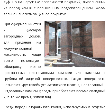
туф. Но на наружные поверхности покрытий, выполненных
из пород камня c по­вышенным водопоглощением, же­ла­
тельно наносить защитное покры­тие.
При оформлении стен
и фасадов
загородных домов,
для придания им
монументальной
массивности, чаще
всего используют
облицовку плотно
пригнанными неотесанными камня­ми или камнями с
грубоватой лице­вой поверхностью. Такую поверх­ность
называют «рустикой» (от латинско­го rusticus, неотесанный).
Отделанные камнем фасады приобретают весь­ма солидный
и, в то же время, жи­вой вид.
Среди пород натурального камня, используемых в отделке