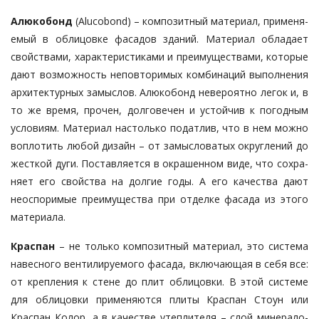
Алюкобонд
(Alucobond) – компо­зит­ный материал, применя­
емый в облицовке фасадов зданий. Материал обладает
свойствами, ха­рактеристиками и преимуществами, которые
дают возможность непов­то­римых комбинаций выполнения
ар­хи­тектурных замыслов. Алюкобонд не­­вероятно легок и, в
то же время, про­чен, долговечен и устойчив к погод­ным
условиям. Материал настолько податлив, что в нем можно
воплотить любой дизайн – от замысловатых округлений до
жесткой дуги. По­став­ляется в окрашенном виде, что со­хра­
няет его свойства на долгие годы. А его качества дают
неоспоримые пре­имущества при отделке фасада из это­го
материала.
Краспан
– не только композитный материал, это система
навесного вен­тилируемого фасада, включающая в се­бя все:
от крепления к стене до плит облицовки. В этой системе
для об­ли­цовки применяются плиты Краспан Стоун или
Краспан Колор, а в ка­честве утеплителя – слой мине­рало­