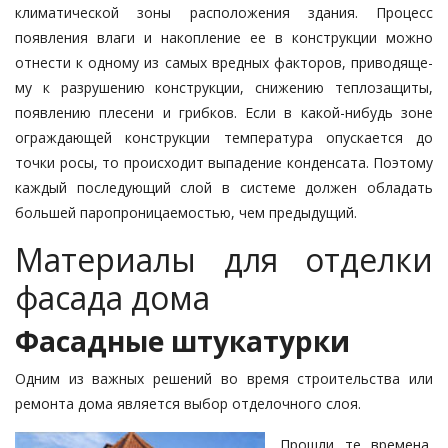
климатической зоны расположения здания. Процесс
появления влаги и накопление ее в конструкции можно
отнести к одно­му из самых вредных факторов, приво­дя­ще­
му к разрушению конструкции, снижению теплозащиты,
появлению плесени и грибков. Если в какой-ни­будь зоне
ограждающей конструкции температура опускается до
точки ро­сы, то происходит выпадение конденса­та. Поэтому
каждый последующий слой в системе должен обладать
боль­шей паропроницаемостью, чем пре­дыдущий.
Материалы для отделки
фасада дома
Фасадные штукатурки
Одним из важных решений во вре­мя строительства или
ремонта дома является выбор отделочного слоя.
Прошли те времена,