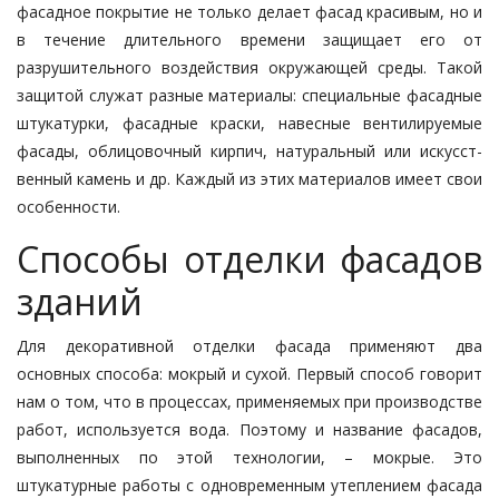
фасадное покрытие не только делает фасад красивым, но и
в течение длительного времени за­щи­щает его от
разрушительного воз­действия окружающей среды. Та­кой
защитой служат разные ма­те­ри­алы: специальные фасадные
шту­ка­турки, фасадные краски, на­вес­ные вен­­­тили­руемые
фасады, обли­­цо­­воч­ный кир­пич, натуральный или ис­кус­ст­
вен­ный камень и др. Каж­дый из этих материалов имеет свои
осо­бен­ности.
Способы отделки фасадов
зданий
Для декоративной отделки фасада применяют два
основных способа: мокрый и сухой. Первый способ говорит
нам о том, что в процессах, применяемых при производстве
работ, используется во­да. Поэтому и название фасадов,
вы­полненных по этой технологии, – мок­рые. Это
штукатурные работы с од­новременным утеплением фасада