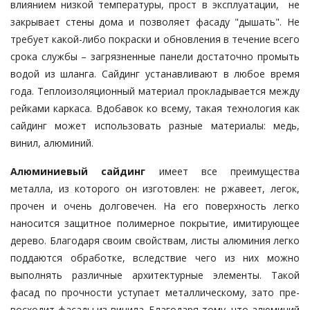
влиянием низкой температуры, прост в эксплуатации, не
закрывает стены дома и позволяет фасаду "дышать". Не
требует какой-ли­бо покраски и обновления в тече­­ние всего
срока службы – загрязненные панели достаточно промыть
водой из шланга. Сайдинг устанавливают в любое время
года. Теплоизоляцион­ный материал прокладывается между
рейками каркаса. Вдобавок ко всему, такая технология как
сайдинг может использовать разные материа­лы: медь,
винил, алюминий.
Алюминиевый сайдинг
имеет все преимущества
металла, из которого он изготовлен: не ржавеет, легок,
прочен и очень долговечен. На его поверхность легко
наносится защитное полимер­ное покрытие, имитирующее
дерево. Благодаря своим свойствам, листы алю­миния легко
поддаются обработ­ке, вследствие чего из них можно
выполнять различные архитектурные элементы. Такой
фасад по прочности уступает металлическому, зато пре­
восходит фасады из винила. Благодаря тому, что алюминий