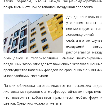
таким образом, чтобы между за­­­щитно-декоративным
покрытием и стеной оставалась воздушная про­слой­­ка.
Для дополнительного
утепле­ния стены на
нее монтируется теп­­
ло­изоляционный
слой, и в этом слу­чае
воздушный зазор
располагается между
облицовкой и теплоизоляцией. Именно вентилируемый
воздушный зазор определяет важнейшие экс­плу­атационные
преимущества навес­ных фасадов по сравнению с обыч­ными
многослойными систе­мами.
Панели облицовки изготавливают­ся из нескольких видов
листовых материалов с атмосфероустойчивым покрытием,
что позволяет добиваться практически любых форм и
цветов. Среди них можно отметить: