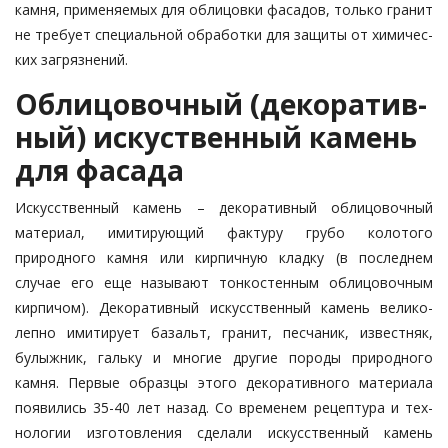
камня, при­меняемых для облицовки фасадов, только гранит
не требует специальной обработки для защиты от химичес­
ких загрязнений.
Облицовочный (деко­ра­тив­
ный) искуственный камень
для фасада
Искусственный камень – декора­тив­­ный облицовочный
материал, ими­­тирующий фактуру грубо коло­то­го
природного камня или кирпичную кладку (в последнем
случае его еще называют тонкостенным обли­цовоч­ным
кирпичом). Декора­тив­ный искус­ственный камень велико­
лепно ими­тирует базальт, гранит, песчаник, из­вестняк,
булыжник, гальку и многие другие породы природного
камня. Пер­вые образцы этого декоративно­го материала
появились 35-40 лет на­­зад. Со временем рецептура и тех­
нологии изготовления сделали искусственный камень