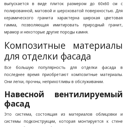
выпускается в виде плиток размером до 60х60 см с
полированной, матовой и шерохова­той поверхностью. Для
керамического гранита характерна широкая цветовая
гамма, позволяющая имитировать природный гранит,
мрамор и некото­рые другие породы камня.
Композитные материалы
для отделки фасада
Все большую популярность для от­делки фасада в
последнее время при­обретают композитные материалы.
Они легки, прочны, неприхотливы в об­служивании.
Навесной вентилируемый
фасад
Это система, состоящая из ма­териа­лов облицовки и
системы под­конст­рукции, которая монтируется к сте­не