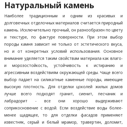
Натуральный камень
Наиболее традиционным и одним из красивых и
долговечных отделоч­ных материалов считается природный
камень. Исключительно прочный, он разнообразен по цвету
и текстуре, по фактуре поверхности. При этом вы­бор
породы камня зависит не толь­ко от эстетического вкуса,
но и от конкретных условий использования. Основное
внимание уделяется таким свойствам материала как влаго-
и морозостойкость, устойчивость к ис­ти­ранию и
агрессивным воз­дей­стви­ям окружающей среды. Чаще всего
вы­бор падает на силикатные каменные по­роды, имеющие
высокую плотность. Для отделки цоколей жилых домов
лучше всего подходят гранит, сиенит, песчаник и
лабрадорит - все они хоро­шо выдерживают
соприкосновение с водой. Если воздействие воды более-
менее щадящее, то для отделки фаса­дов применяют
известняк, серый и белый мрамор, травертин, доломит,