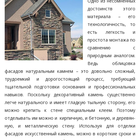
Одно из несомненных
достоинств этого
материала – его
технологичность, то
есть легкость и
простота монта­жа по
сравнению с
природным анало­гом.
Ведь облицовка
фасадов натураль­ным камнем – это довольно сложный,
трудоемкий и дорогостоящий про­­цесс, требующий
тщательной подготов­ки ос­нования и профессиональных
навы­ков. Поскольку декоративный ка­мень существенно
легче натурального и имеет гладкую тыльную сторону, его
можно крепить к стене специальным клеем. Поэтому
отделывать им мож­но и кирпичную, и бетонную, и деревян­
ную, и металлическую стену. Исполь­зуя для отделки
фасадов искусст­вен­ный камень, можно в короткие сро­ки и