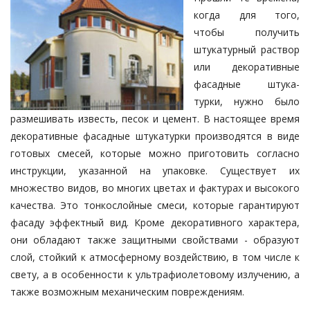
когда для то­го,
чтобы получить
штукатурный рас­т­вор
или декоративные
фасадные шту­ка­
турки, нужно было
раз­меши­вать известь, песок и цемент. В на­стоящее время
декоративные фа­сад­ные штукатурки производятся в ви­де
готовых смесей, которые мож­но приготовить согласно
инструкции, ука­занной на упаковке. Существует их
множество видов, во многих цветах и фактурах и высокого
качества. Это тонкослойные смеси, которые гаран­­­тируют
фасаду эффектный вид. Кро­ме декоративного характера,
они об­­ладают также защитными свойства­­ми - образуют
слой, стойкий к атмосферному воздействию, в том чис­­ле к
свету, а в особенности к уль­трафиолетовому излучению, а
так­же возможным механическим по­вреж­дениям.