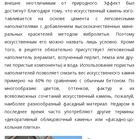
внешне не­от­личимым от природного. Эф­фект был
достигнут благодаря тому, что искусственный камень изго­
тав­лива­ет­ся на основе цемента с лег­ковес­­ны­ми
наполнителями с до­бав­ле­нием высококачественных ми­не­
раль­ных кра­сителей методом вибро­литья. По­это­­му
искусственным его мож­но назвать лишь условно. Кроме
того, в рецепте обязательно при­сут­ству­ет лег­ковесный
наполнитель (ке­рам­зит, вспученный перлит, пемза или дру­
гие пористые компоненты) и во­да. Использование пористых
напол­ните­­лей позволяет снизить вес ис­кус­ст­венного камня
примерно на 60% по срав­­нению с обычным бетоном. По
мно­­­­гообразию цветов, оттенков, фак­тур и их
всевозможных сочетаний искусственный камень, по­­жалуй,
наиболее разнообразный фа­­садный материал. Недаром в
по­след­­нее время часто употребляют дру­гие термины:
«декоративный обли­цо­воч­ный камень» или «фасадно-цо­
коль­ная плитка».