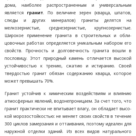
дома, наибо­лее распространенным и универсаль­ным
является
гранит
. По величине зерен (кварца, шпатов,
слюды и дру­гих минералов) граниты делятся на
мелкозернистые, среднезернистые, круп­нозернистые.
Широкое при­мене­­ние гранита в строительных и обли­
цовочных работах определяется уни­кальным набором его
свойств. Проч­ность и долговечность гранита вош­ли в
пословицу. Этот природный камень отличается высокой
устойчивостью к трению, сжатию и истиранию. Своей
твердостью гранит обязан содержа­нию кварца, которое
может превы­шать 70%.
Гранит устойчив к химическим воз­действиям и влиянию
атмосферных явлений, водонепроницаем. За счет того, что
гранит практически не впи­тывает влагу, он обладает высо­
кой морозостойкостью: не меняет своих свойств в течение
300 циклов замер­зания и оттаивания, поэтому иде­а­лен для
наружной отделки зданий. Из всех видов натурального