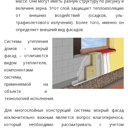
массе. Они могут иметь разную структуру по рисунку и
величине зерна. Этот слой защищает теплоизоляцию
от внешних воздействий (осадков, уль­
трафиолетового излучения). Более того, именно он
определяет внешний вид фасадов.
Системы утепления
домов – мокрый
фасад – отличаются
видом утеплите­ля,
компонентами
системы,
применяемой на
объекте и
технологией исполне­ния.
Для многослойных конструкций системы мокрый фасад
исключи­тель­но важным является вопрос вла­гопереноса,
который необходимо рас­сматривать с учетом