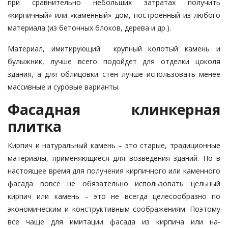
при сравнительно небольших за­тратах получить
«кирпичный» или «ка­мен­ный» дом, построенный из любого
материала (из бетонных блоков, дере­ва и др.).
Материал, имитирующий крупный колотый камень и
булыжник, лучше всего подойдет для отделки цоколя
здания, а для облицовки стен лучше использовать менее
массивные и су­ро­вые варианты.
Фасадная клинкерная
плитка
Кирпич и натуральный камень – это старые, традиционные
материа­лы, применяющиеся для возведения зданий. Но в
настоящее время для получения кирпичного или каменно­го
фасада вовсе не обязательно ис­пользовать цельный
кирпич или ка­мень – это не всегда целесообразно по
экономическим и конструктивным соображениям. Поэтому
все чаще для имитации фасада из кирпича или на­