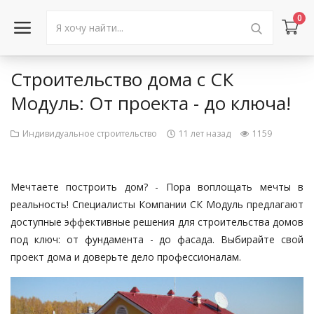
0
Строительство дома с СК
Войти в аккаунт
Модуль: От проекта - до ключа!
Каталог товаров
Индивидуальное строительство
11 лет назад
1159
Акции
Новости
Мечтаете построить дом? - Пора воплощать мечты в
реальность! Специалисты Компании СК Модуль предлагают
Статьи
доступные эффективные решения для строительства домов
под ключ: от фундамента - до фасада. Выбирайте свой
Объявления
проект дома и доверьте дело профессионалам.
Контакты
Город: Колумбус