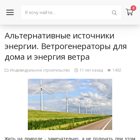
0
Альтернативные источники
Войти в аккаунт
энергии. Ветрогенераторы для
дома и энергия ветра
Каталог товаров
Акции
Индивидуальное строительство
11 лет назад
1402
Новости
Статьи
Объявления
Контакты
Жить на природе - замечательно, а не получать при этом
Город: Колумбус