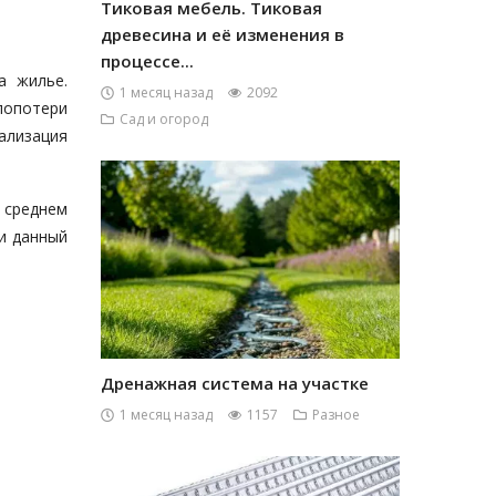
Тиковая мебель. Тиковая
древесина и её изменения в
процессе...
а жилье.
1 месяц назад
2092
лопотери
Сад и огород
ализация
в среднем
и данный
Дренажная система на участке
1 месяц назад
1157
Разное