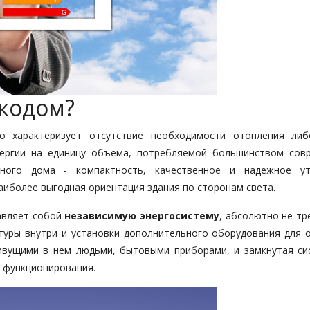
экодом?
о характеризует отсутствие необходимости отопления ли
нергии на единицу объема, потребляемой большинством сов
вного дома - компактность, качественное и надежное ут
аиболее выгодная ориентация здания по сторонам света.
авляет собой
независимую энергосистему
, абсолютно не т
уры внутри и установки дополнительного оборудования для о
ивущими в нем людьми, бытовыми приборами, и замкнутая си
 функционирования.