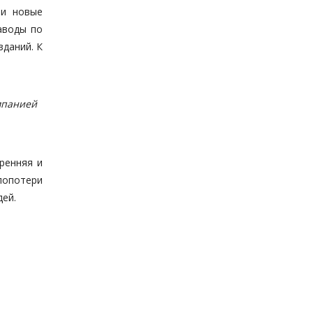
 и новые
аводы по
зданий. К
мпанией
ренняя и
лопотери
дей.