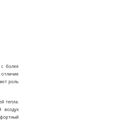
 с более
 отличие
ают роль
ей тепла.
й воздух
мфортный