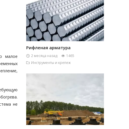
Рифленая арматура
2 месяца назад
1465
бо малое
Инструменты и крепеж
ременных
епление,
ребующую
богрева.
стема не