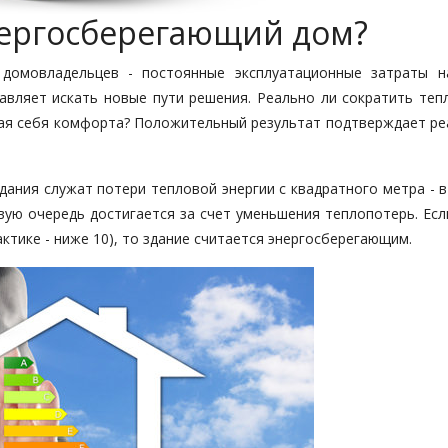
нергосберегающий дом?
 домовладельцев - постоянные эксплуатационные затраты н
авляет искать новые пути решения. Реально ли сократить теп
шая себя комфорта? Положительный результат подтверждает ре
дания служат потери тепловой энергии с квадратного метра - 
вую очередь достигается за счет уменьшения теплопотерь. Есл
актике - ниже 10), то здание считается энергосберегающим.