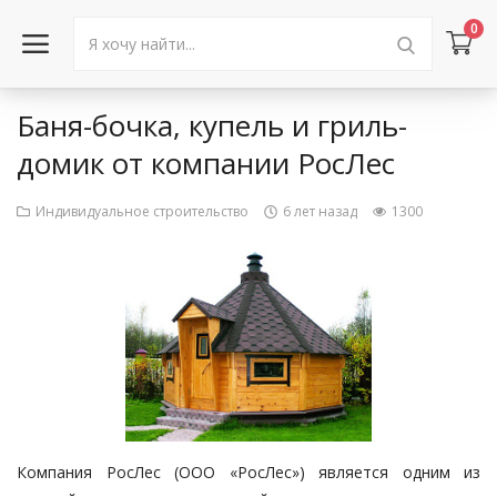
0
Баня-бочка, купель и гриль-
Войти в аккаунт
домик от компании РосЛес
Каталог товаров
Индивидуальное строительство
6 лет назад
1300
Акции
Новости
Статьи
Объявления
Контакты
Компания РосЛес (ООО «РосЛес») является одним из
Город: Колумбус