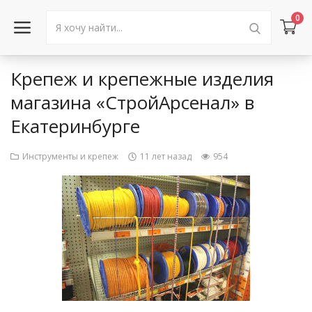
0
Крепеж и крепежные изделия
Войти в аккаунт
магазина «СтройАрсенал» в
Екатеринбурге
Каталог товаров
Акции
Инструменты и крепеж
11 лет назад
954
Новости
Статьи
Объявления
Контакты
Город: Колумбус