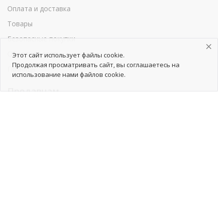
Оплата и доставка
Товары
Безопасные покупки
Обратная связь
Этот сайт использует файлы cookie.
Продолжая просматривать сайт, вы соглашаетесь на
Помощь
использование нами файлов cookie.
Продавцам
Как начать сотрудничество
Тарифы
Как добавить товары
Продвижение товаров
Реклама
Реквизиты