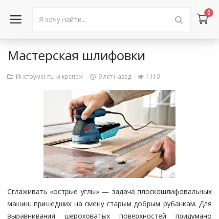
0
Мастерская шлифовки
Войти в аккаунт
Инструменты и крепеж
9 лет назад
1110
Каталог товаров
Акции
Новости
Статьи
Объявления
Сглаживать «острые углы» — задача плоскошлифовальных
Контакты
машин, пришедших на смену старым добрым рубанкам. Для
выравнивания шероховатых поверхностей придумано
Город: Колумбус