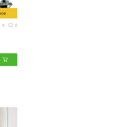
нов
0
0