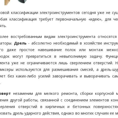
ковой классификации электроинструментов сегодня уже не сущ
бая классификация требует первоначальную «идею», для че
ять.
олее востребованным видам электроинструмента относятся
раторы.
Дрель
- абсолютно необходимый в хозяйстве инструм
ого даже простое навешивание полок или монтаж межко
родок могут превратиться в невыполнимую задачу. Функц
мента уже не ограничиваются лишь сверлением отверстий. Н
миксеры используются для размешивания смесей, а дрель-шу
яет без каких-либо усилий заворачивать и выворачивать са
.
оверт
незаменим для мелкого ремонта, сборки корпусной 
ения другой работы, связанной с соединением элементов конс
ерления отверстий в кирпичных и бетонных поверхност
зовать дрель ударного действия, однако во многих случаях ее