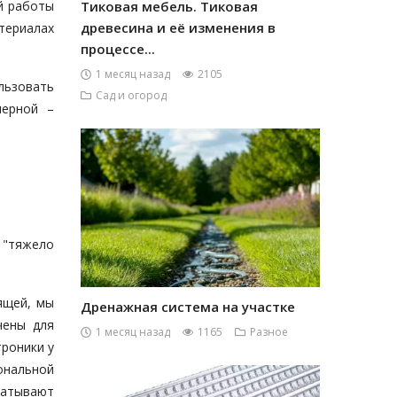
й работы
Тиковая мебель. Тиковая
древесина и её изменения в
ериалах
процессе...
1 месяц назад
2105
льзовать
Сад и огород
мерной –
 "тяжело
ящей, мы
Дренажная система на участке
чены для
1 месяц назад
1165
Разное
роники у
ональной
батывают