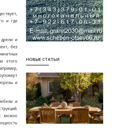
ествует,
го и где
 дрели и
ент, без
мнатных
НОВЫЕ СТАТЬИ
ии этого
апример,
руповерт
морезы и
мебели и
трукций.
ях можно
 мощность