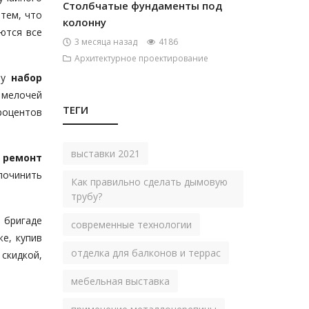
Столбчатые фундаменты под
 тем, что
колонну
ются все
3 месяца назад
4186
Архитектурное проектирование
зу
набор
 мелочей
ТЕГИ
роцентов
выставки 2021
т
ремонт
починить
Как правильно сделать дымовую
трубу?
 бригаде
современные технологии
е, купив
отделка для балконов и террас
 скидкой,
мебельная выставка