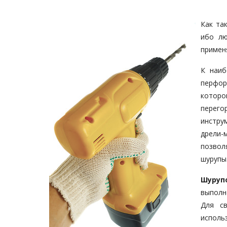
Как та
ибо лю
примен
К наиб
перфо
котор
перего
инстру
дрели-
позвол
шурупы
Шуруп
выполн
Для св
исполь