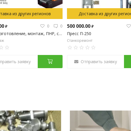
тавка из других регионов
Доставка из других регио
.00
500 000.00
0
0
₽
₽
Проект, изготовление, монтаж, ПНР, сервис оборудования
Пресс П-250
аж
Станкоремонт
править заявку
Отправить заявку