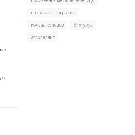
применение металлочерепицы
напольные покрытия
кольца колоцев
биогумус
агроперлит
х и
02/1