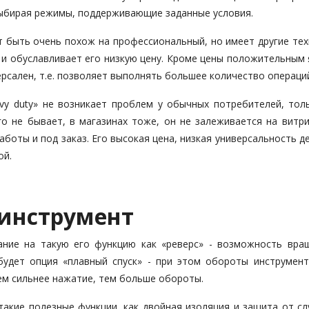
 выбирая режимы, поддерживающие заданные условия.
 быть очень похож на профессиональный, но имеет другие тех
 и обуславливает его низкую цену. Кроме цены положительным 
ерсален, т.е. позволяет выполнять большее количество операци
eavy duty» не возникает проблем у обычных потребителей, тол
го не бывает, в магазинах тоже, он не залеживается на витри
оты и под заказ. Его высокая цена, низкая универсальность д
ой.
оинструмент
ание на такую его функцию как «реверс» - возможность вра
 будет опция «плавный спуск» - при этом обороты инструмен
Чем сильнее нажатие, тем больше обороты.
такие полезные функции, как двойная изоляция и защита от сл