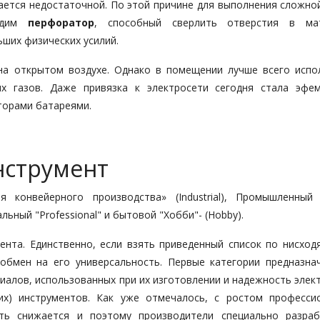
ается недостаточной. По этой причине для выполнения сложно
одим
перфоратор
, способный сверлить отверстия в мат
ьших физических усилий.
на открытом воздухе. Однако в помещении лучше всего испо
ых газов. Даже привязка к электросети сегодня стала эфе
торами батареями.
нструмент
я конвейерного производства» (Industrial), Промышленный
льный "Professional" и бытовой "Хобби"- (Hobby).
ента. Единственно, если взять приведенный список по нисход
обмен на его универсальность. Первые категории предназна
алов, использованных при их изготовлении и надежность элект
их) инструментов. Как уже отмечалось, с ростом професси
сть снижается и поэтому производители специально разра