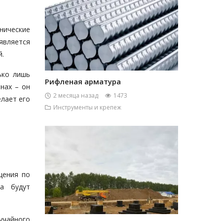
нические
является
й.
ько лишь
Рифленая арматура
нах – он
2 месяца назад
1473
елает его
Инструменты и крепеж
щения по
та будут
учайного