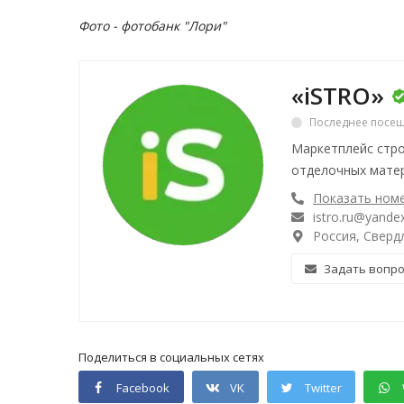
Фото -
фотобанк "Лори"
«iSTRO»
Последнее посещ
Маркетплейс стро
отделочных матер
Показать ном
istro.ru@yandex
Россия, Свердл
Задать вопр
Поделиться в социальных сетях
Facebook
VK
Twitter