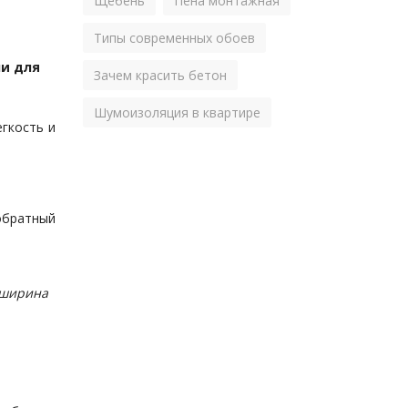
Щебень
Пена монтажная
Типы современных обоев
ни для
Зачем красить бетон
Шумоизоляция в квартире
егкость и
обратный
 ширина