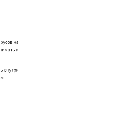
арусов на
днимать и
ть внутри
см.