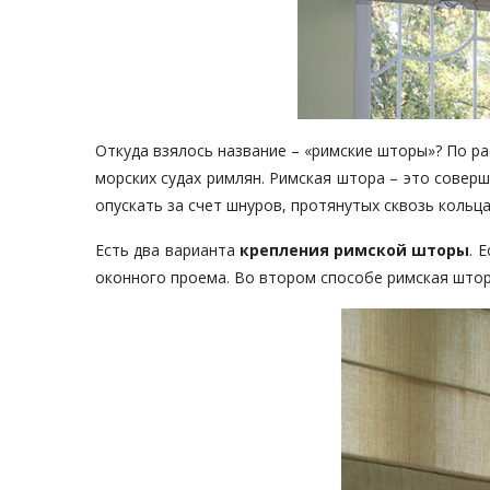
Откуда взялось название – «римские шторы»? По р
морских судах римлян. Римская штора – это совер
опускать за счет шнуров, протянутых сквозь кольц
Есть два варианта
крепления римской шторы
. 
оконного проема. Во втором способе римская штора