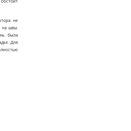
 обстоит
штора не
 на швы.
ань была
дке. Для
олностью