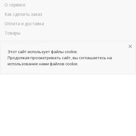
О сервисе
Как сделать заказ
Оплата и доставка
Товары
Безопасные покупки
Обратная связь
Этот сайт использует файлы cookie.
Продолжая просматривать сайт, вы соглашаетесь на
Помощь
использование нами файлов cookie.
Продавцам
Как начать сотрудничество
Тарифы
Как добавить товары
Продвижение товаров
Реклама
Реквизиты