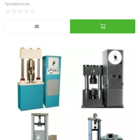
ПромМонтаж