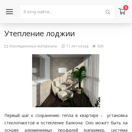
0
Утепление лоджии
Войти в аккаунт
Изоляционные материалы
11 лет назад
928
Каталог товаров
Акции
Новости
Статьи
Объявления
Первый шаг к сохранению тепла в квартире – установка
Контакты
стеклопакетов и остекление балкона. Оно может быть на
основе алюминиевых профилей (например, система
Город: Колумбус