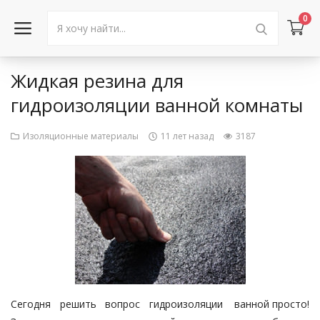
0
Жидкая резина для
Войти в аккаунт
гидроизоляции ванной комнаты
Каталог товаров
Изоляционные материалы
11 лет назад
3187
Акции
Новости
Статьи
Объявления
Контакты
Сегодня решить вопрос гидроизоляции ванной просто!
Город: Колумбус