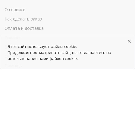
О сервисе
Как сделать заказ
Оплата и доставка
Товары
Этот сайт использует файлы cookie.
Безопасные покупки
Продолжая просматривать сайт, вы соглашаетесь на
Обратная связь
использование нами файлов cookie.
Помощь
Продавцам
Как начать сотрудничество
Тарифы
Как добавить товары
Продвижение товаров
Реклама