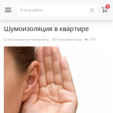
0
Шумоизоляция в квартире
Войти в аккаунт
Изоляционные материалы
8 месяцев назад
1357
Каталог товаров
Акции
Новости
Статьи
Объявления
Контакты
Город: Колумбус