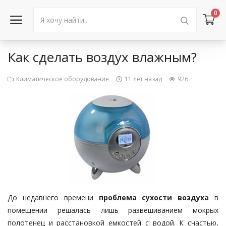
0
Как сделать воздух влажным?
Войти в аккаунт
Климатическое оборудование
11 лет назад
926
Каталог товаров
Акции
Новости
Статьи
Объявления
До недавнего времени
проблема сухости воздуха
в
Контакты
помещении решалась лишь развешиванием мокрых
полотенец и расстановкой емкостей с водой. К счастью,
Город: Колумбус