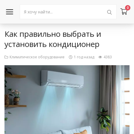
0
Как правильно выбрать и
Войти в аккаунт
установить кондиционер
Каталог товаров
Климатическое оборудование
1 год назад
4383
Акции
Новости
Статьи
Объявления
Контакты
Город: Колумбус