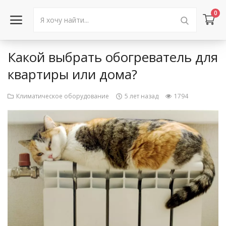
0
Какой выбрать обогреватель для
Войти в аккаунт
квартиры или дома?
Каталог товаров
Климатическое оборудование
5 лет назад
1794
Акции
Новости
Статьи
Объявления
Контакты
Город: Колумбус