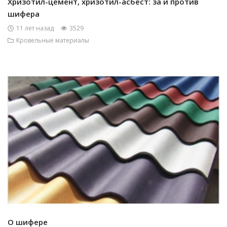
Хризотил-цемент, хризотил-асбест: за и против
шифера
11 лет назад
3529
Кровельные материалы
О шифере