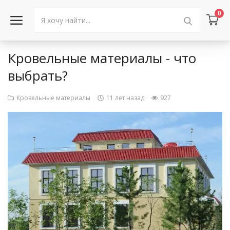
0
Кровельные материалы - что
Войти в аккаунт
выбрать?
Каталог товаров
Кровельные материалы
11 лет назад
927
Акции
Новости
Статьи
Объявления
Контакты
Город: Колумбус