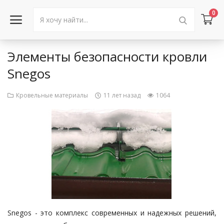
0
Элементы безопасности кровли
Войти в аккаунт
Snegos
Каталог товаров
Кровельные материалы
11 лет назад
1064
Акции
Новости
Статьи
Объявления
Контакты
Snegos - это комплекс современных и надежных решений,
Город: Колумбус