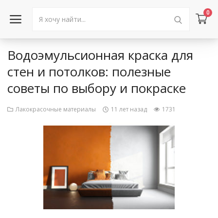
0
Водоэмульсионная краска для
Войти в аккаунт
стен и потолков: полезные
советы по выбору и покраске
Каталог товаров
Акции
Лакокрасочные материалы
11 лет назад
1731
Новости
Статьи
Объявления
Контакты
Город: Колумбус