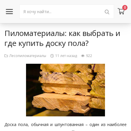
0
Пиломатериалы: как выбрать и
Войти в аккаунт
где купить доску пола?
Каталог товаров
Лесопиломатериалы
11 лет назад
922
Акции
Новости
Статьи
Объявления
Контакты
Доска пола, обычная и шпунтованная – один из наиболее
Город: Колумбус