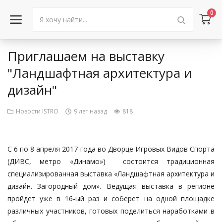
0
Приглашаем на выставку
Войти в аккаунт
"Ландшафтная архитектура и
дизайн"
Каталог товаров
Акции
Новости ISTRO
9 лет назад
818
Новости
С 6 по 8 апреля 2017 года во Дворце Игровых Видов Спорта
Статьи
(ДИВС, метро «Динамо») состоится традиционная
специализированная выставка «Ландшафтная архитектура и
Объявления
дизайн. Загородный дом». Ведущая выставка в регионе
пройдет уже в 16-ый раз и соберет на одной площадке
Контакты
различных участников, готовых поделиться наработками в
Город: Колумбус