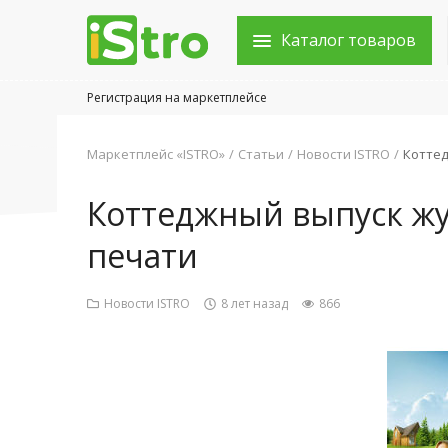
Каталог товаров
Регистрация на маркетплейсе
Войти в аккаунт
Маркетплейс «ISTRO»
Статьи
Новости ISTRO
Коттед
Каталог товаров
Коттеджный выпуск жу
Акции
печати
Новости
Новости ISTRO
8 лет назад
866
Статьи
Объявления
Контакты
Город: Колумбус