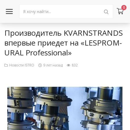
0
Производитель KVARNSTRANDS
Войти в аккаунт
впервые приедет на «LESPROM-
URAL Professional»
Каталог товаров
Акции
Новости ISTRO
9 лет назад
832
Новости
Статьи
Объявления
Контакты
Город: Колумбус