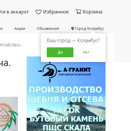
ти в аккаунт
Избранное
Корзина
ти
Акции
Объявления
Город: Колумбус
Ваш город — Колумбус?
СТРОЙСТВО»
Да
Нет
ча.