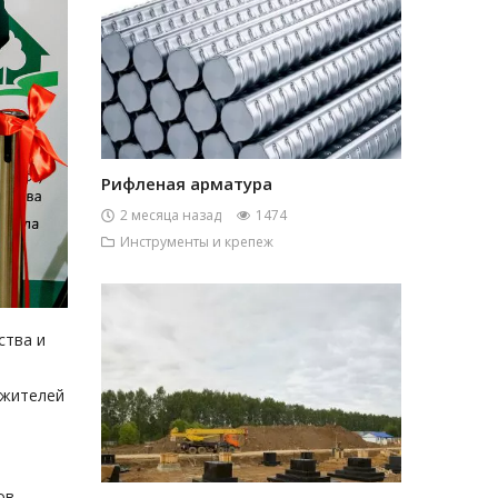
Рифленая арматура
2 месяца назад
1474
Инструменты и крепеж
ства и
 жителей
ов,