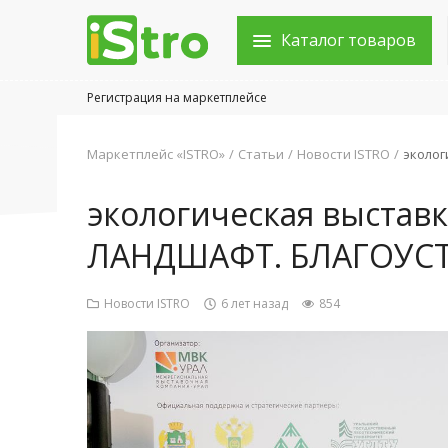
Каталог товаров
Регистрация на маркетплейсе
Войти в аккаунт
Маркетплейс «ISTRO»
Статьи
Новости ISTRO
эколог
Каталог товаров
экологическая выстав
Акции
ЛАНДШАФТ. БЛАГОУС
Новости
Новости ISTRO
6 лет назад
854
Статьи
Объявления
Контакты
Город: Колумбус