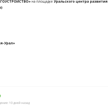
АГОУСТРОЙСТВО»
на площадке
Уральского центра развития
р)
я-Урал»
ение: 10 дней назад