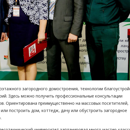
оэтажного загородного домостроения, технологии благоустрой
рий. Здесь можно получить профессиональные консультации
ов. Ориентирована преимущественно на массовых посетителей,
 или построить дом, коттедж, дачу или обустроить загородное
.
лесотехнический университет запланировал много мастер-класс