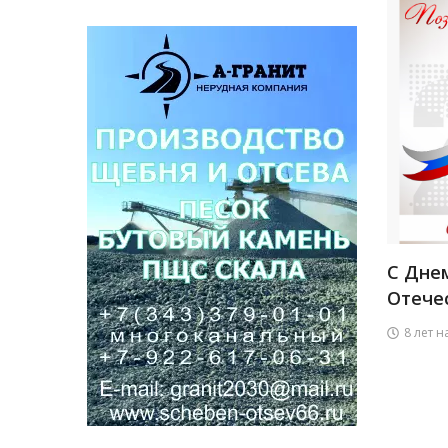
С Дне
Отечес
8 лет н