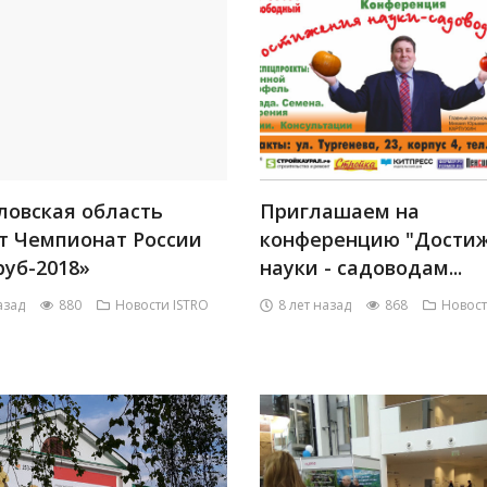
ловская область
Приглашаем на
т Чемпионат России
конференцию "Дости
руб-2018»
науки - садоводам...
азад
880
Новости ISTRO
8 лет назад
868
Новост