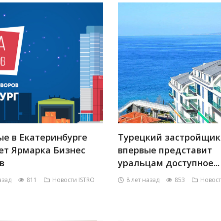
ые в Екатеринбурге
Турецкий застройщик
ет Ярмарка Бизнес
впервые представит
в
уральцам доступное...
азад
811
Новости ISTRO
8 лет назад
853
Новост