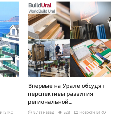
Впервые на Урале обсудят
перспективы развития
региональной...
и ISTRO
8 лет назад
828
Новости ISTRO