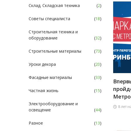
Склад. Складская техника
(
2
)
Советы специалиста
(
18
)
Строительная техника и
оборудование
(
32
)
Строительные материалы
(
73
)
Уроки декора
(
20
)
Фасадные материалы
(
33
)
Вперв
пройд
Частная жизнь
(
15
)
Метро
Электрооборудование и
8 лет н
освещение
(
44
)
Разное
(
13
)