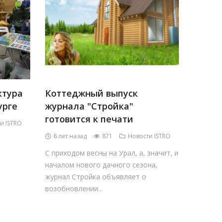
ктура
Коттеджный выпуск
урге
журнала "Стройка"
готовится к печати
и ISTRO
8 лет назад
871
Новости ISTRO
С приходом весны на Урал, а, значит, и
началом нового дачного сезона,
журнал Стройка объявляет о
возобновлении...