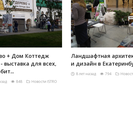
во + Дом Коттедж
Ландшафтная архите
- выставка для всех,
и дизайн в Екатеринб
бит...
8 лет назад
794
Новост
азад
848
Новости ISTRO