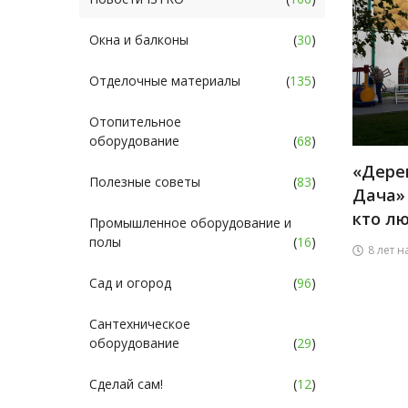
Окна и балконы
(
30
)
Отделочные материалы
(
135
)
Отопительное
оборудование
(
68
)
«Дере
Полезные советы
(
83
)
Дача» 
кто лю
Промышленное оборудование и
полы
(
16
)
8 лет н
Сад и огород
(
96
)
Сантехническое
оборудование
(
29
)
Сделай сам!
(
12
)