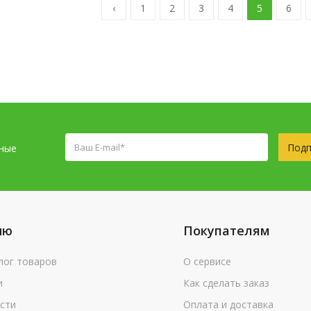
‹
1
2
3
4
5
6
Подп
сные
ню
Покупателям
лог товаров
О сервисе
и
Как сделать заказ
сти
Оплата и доставка