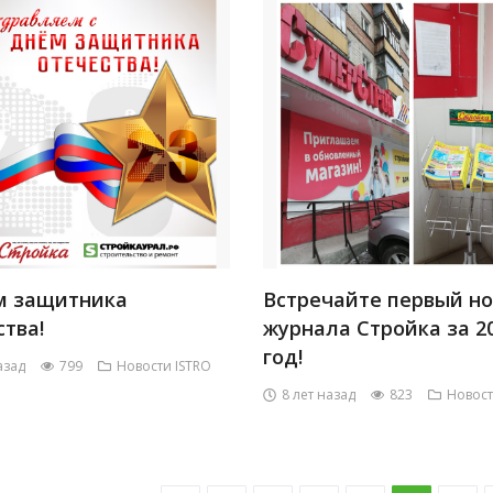
м защитника
Встречайте первый н
тва!
журнала Стройка за 2
год!
азад
799
Новости ISTRO
8 лет назад
823
Новост