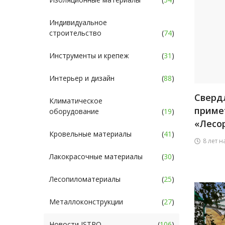
Индивидуальное
строительство
(
74
)
Инструменты и крепеж
(
31
)
Интерьер и дизайн
(
88
)
Сверд
Климатическое
приме
оборудование
(
19
)
«Лесо
Кровельные материалы
(
41
)
8 лет н
Лакокрасочные материалы
(
30
)
Лесопиломатериалы
(
25
)
Металлоконструкции
(
27
)
Новости ISTRO
(
106
)