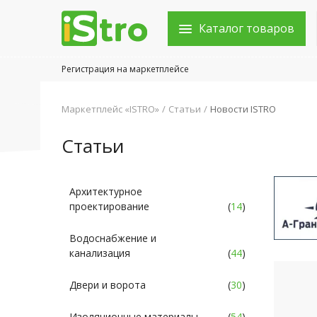
Каталог товаров
Регистрация на маркетплейсе
Войти в аккаунт
Маркетплейс «ISTRO»
Статьи
Новости ISTRO
Каталог товаров
Статьи
Акции
Новости
Архитектурное
проектирование
(
14
)
Статьи
Водоснабжение и
Объявления
канализация
(
44
)
Контакты
Двери и ворота
(
30
)
Город: Колумбус
Изоляционные материалы
(
54
)