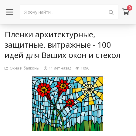
0
Пленки архитектурные,
Войти в аккаунт
защитные, витражные - 100
идей для Ваших окон и стекол
Каталог товаров
Акции
Окна и балконы
11 лет назад
1096
Новости
Статьи
Объявления
Контакты
Город: Колумбус