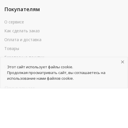
Покупателям
О сервисе
Как сделать заказ
Оплата и доставка
Товары
Безопасные покупки
Обратная связь
Этот сайт использует файлы cookie.
Продолжая просматривать сайт, вы соглашаетесь на
Помощь
использование нами файлов cookie.
Продавцам
Как начать сотрудничество
Тарифы
Как добавить товары
Продвижение товаров