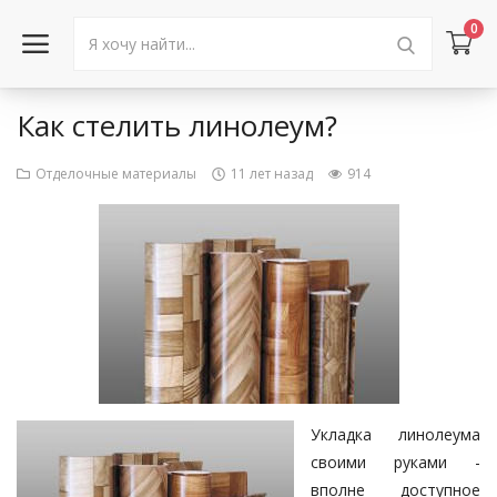
0
Как стелить линолеум?
Войти в аккаунт
Отделочные материалы
11 лет назад
914
Каталог товаров
Акции
Новости
Статьи
Объявления
Укладка
линолеума
Контакты
своими руками -
вполне доступное
Город: Колумбус