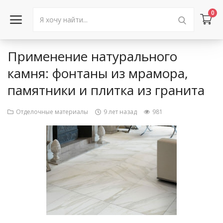
0
Применение натурального
Войти в аккаунт
камня: фонтаны из мрамора,
памятники и плитка из гранита
Каталог товаров
Акции
Отделочные материалы
9 лет назад
981
Новости
Статьи
Объявления
Контакты
Город: Колумбус