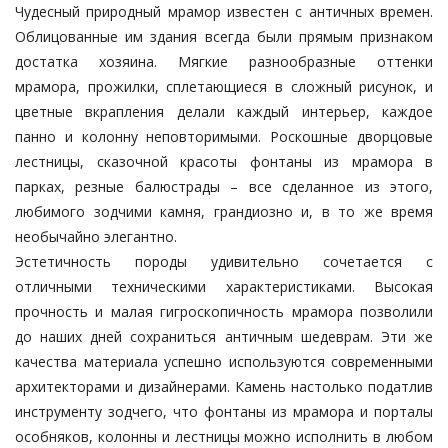
Чудесный природный мрамор известен с античных времен.
Облицованные им здания всегда были прямым признаком
достатка хозяина. Мягкие разнообразные оттенки
мрамора, прожилки, сплетающиеся в сложный рисунок, и
цветные вкрапления делали каждый интерьер, каждое
панно и колонну неповторимыми. Роскошные дворцовые
лестницы, сказочной красоты
фонтаны из мрамора
в
парках, резные балюстрады – все сделанное из этого,
любимого зодчими камня, грандиозно и, в то же время
необычайно элегантно.
Эстетичность породы удивительно сочетается с
отличными техническими характеристиками. Высокая
прочность и малая гигроскопичность мрамора позволили
до наших дней сохраниться античным шедеврам. Эти же
качества материала успешно используются современными
архитекторами и дизайнерами. Камень настолько податлив
инструменту зодчего, что фонтаны из мрамора и порталы
особняков, колонны и лестницы можно исполнить в любом