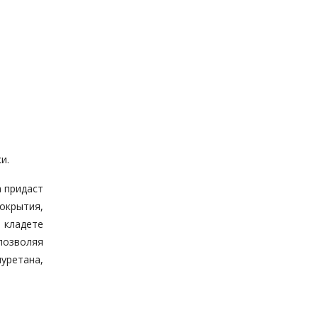
и.
 придаст
окрытия,
 кладете
позволяя
уретана,