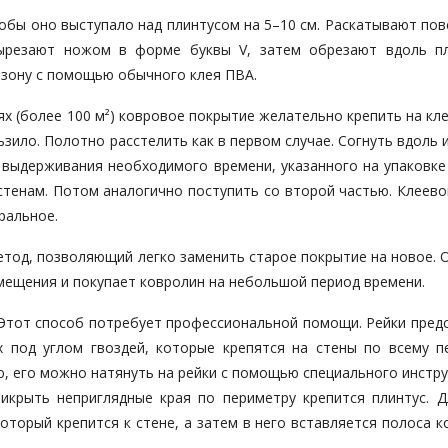
обы оно выступало над плинтусом на 5–10 см. Раскатывают пов
вырезают ножом в форме буквы V, затем обрезают вдоль пл
 зону с помощью обычного клея ПВА.
 (более 100 м²) ковровое покрытие желательно крепить на кл
ьзило. Полотно расстелить как в первом случае. Согнуть вдоль 
 выдерживания необходимого времени, указанного на упаковке 
стенам. Потом аналогично поступить со второй частью. Клеево
ральное.
етод, позволяющий легко заменить старое покрытие на новое. 
мещения и покупает ковролин на небольшой период времени.
 Этот способ потребует профессиональной помощи. Рейки пред
 под углом гвоздей, которые крепятся на стены по всему п
ю, его можно натянуть на рейки с помощью специального инстр
икрыть неприглядные края по периметру крепится плинтус. Д
оторый крепится к стене, а затем в него вставляется полоса 