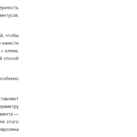
ерхность
интусов.
ей, чтобы
и нанести
с клеем,
й способ
Особенно
ставляют
ериметру
умента —
ля этого
ковролина