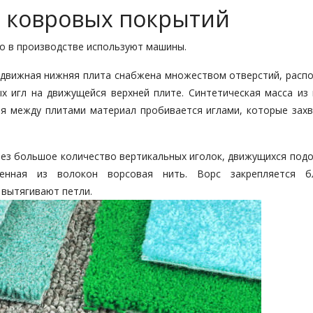
а ковровых покрытий
но в производстве используют машины.
одвижная нижняя плита снабжена множеством отверстий, расп
 игл на движущейся верхней плите. Синтетическая масса из 
я между плитами материал пробивается иглами, которые зах
рез большое количество вертикальных иголок, движущихся подо
нная из волокон ворсовая нить. Ворс закрепляется бл
 вытягивают петли.