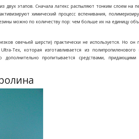
 из двух этапов. Сначала латекс распыляют тонким слоем на п
активизируют химический процесс вспенивания, полимеризиру
езины можно по количеству пор: чем больше их на единицу объ
езков овечьей шерсти) практически не используется. Но он 
ltra-Tex, которая изготавливается из полипропиленового 
но дополнительно пропитывается средствами, придающими
вролина