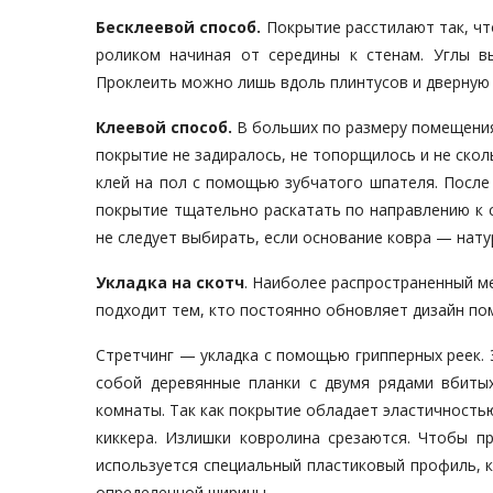
Бесклеевой способ.
Покрытие расстилают так, чт
роликом начиная от середины к стенам. Углы 
Проклеить можно лишь вдоль плинтусов и дверную
Клеевой способ.
В больших по размеру помещениях
покрытие не задиралось, не топорщилось и не скол
клей на пол с помощью зубчатого шпателя. После
покрытие тщательно раскатать по направлению к 
не следует выбирать, если основание ковра — нату
Укладка на скотч
. Наиболее распространенный м
подходит тем, кто постоянно обновляет дизайн по
Стретчинг — укладка с помощью грипперных реек.
собой деревянные планки с двумя рядами вбитых
комнаты. Так как покрытие обладает эластичность
киккера. Излишки ковролина срезаются. Чтобы пр
используется специальный пластиковый профиль, к
определенной ширины.