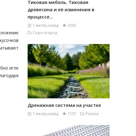
Тиковая мебель. Тиковая
древесина и её изменения в
процессе...
1 месяц назад
2092
оложение
Сад и огород
кусочков
ватывают
бно игле
агодаря
Дренажная система на участке
1 месяц назад
1157
Разное