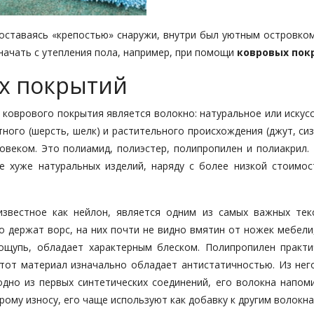
 оставаясь «крепостью» снаружи, внутри был уютным островком
начать с утепления пола, например, при помощи
ковровых пок
ых покрытий
коврового покрытия является волокно: натуральное или искусс
ного (шерсть, шелк) и растительного происхождения (джут, сиз
овеком. Это полиамид, полиэстер, полипропилен и полиакрил. 
е хуже натуральных изделий, наряду с более низкой стоимос
известное как нейлон, является одним из самых важных тек
о держат ворс, на них почти не видно вмятин от ножек мебели
ощупь, обладает характерным блеском. Полипропилен практи
тот материал изначально обладает антистатичностью. Из нег
дно из первых синтетических соединений, его волокна напом
рому износу, его чаще используют как добавку к другим волокна