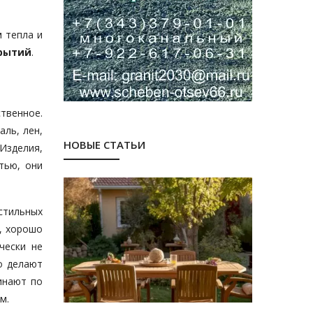
 тепла и
рытий
.
твенное.
аль, лен,
НОВЫЕ СТАТЬИ
Изделия,
тью, они
стильных
, хорошо
чески не
о делают
инают по
м.