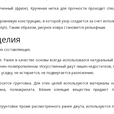
ченный (фризе). Крученая нитка для прочности проходит спе
ровневую конструкцию, в которой узор создается за счет испо
тлуп). Таким образом, рисунок ковра становится рельефным.
делия
их составляющих.
. Ранее в качестве основы всегда использовался натуральный 
енен полипропиленом. Искусственный джут лишен недостатков, 
 усадку, не истирается, не подвергается разложению.
осится грунтовка. Для этих целей используются материалы н
етана, полиакрилата. Вязкие клеящие вещества придают 
грунтовки. Кроме рассмотренного ранее джута, используются л