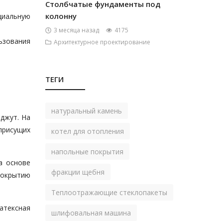
Столбчатые фундаменты под
колонну
циальную
3 месяца назад
4175
льзования
Архитектурное проектирование
ТЕГИ
натуральный камень
джут. На
присущих
котел для отопления
напольные покрытия
а основе
фракции щебня
покрытию
Теплоотражающие стеклопакеты
атексная
шлифовальная машина