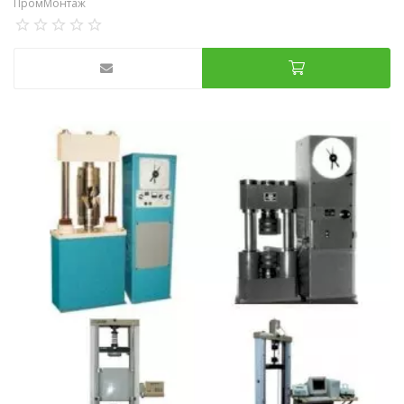
ПромМонтаж