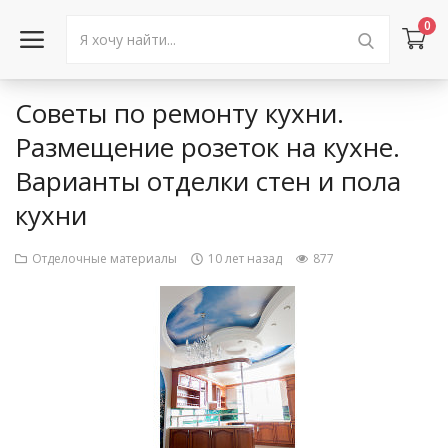
0
Советы по ремонту кухни.
Войти в аккаунт
Размещение розеток на кухне.
Варианты отделки стен и пола
Каталог товаров
кухни
Акции
Отделочные материалы
10 лет назад
877
Новости
Статьи
Объявления
Контакты
Город: Колумбус