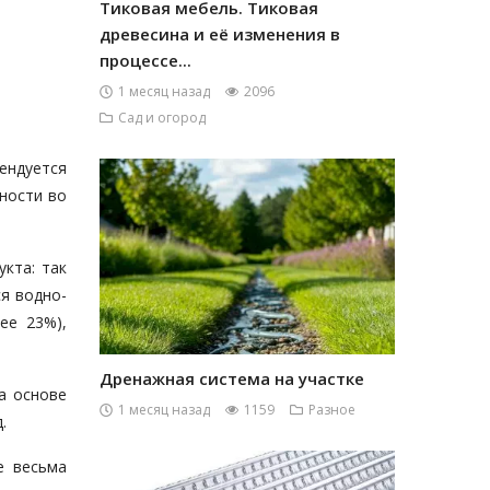
Тиковая мебель. Тиковая
древесина и её изменения в
процессе...
1 месяц назад
2096
Сад и огород
ендуется
ности во
укта: так
ся водно-
ее 23%),
Дренажная система на участке
а основе
1 месяц назад
1159
Разное
.
е весьма