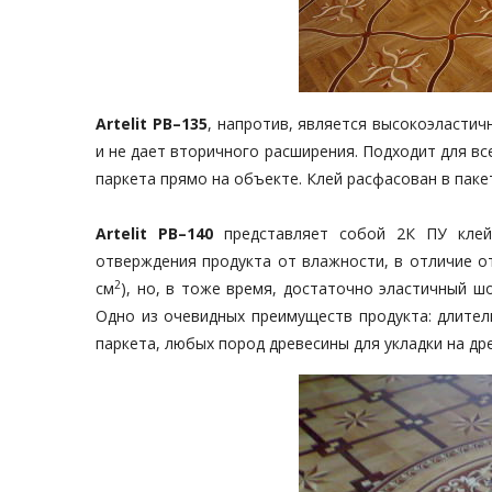
Artelit РВ–135
, напротив, является высокоэластич
и не дает вторичного расширения. Подходит для вс
паркета прямо на объекте. Клей расфасован в пакет
Artelit РВ–140
представляет собой 2К ПУ клей
отверждения продукта от влажности, в отличие от
2
см
), но, в тоже время, достаточно эластичный ш
Одно из очевидных преимуществ продукта: длител
паркета, любых пород древесины для укладки на др