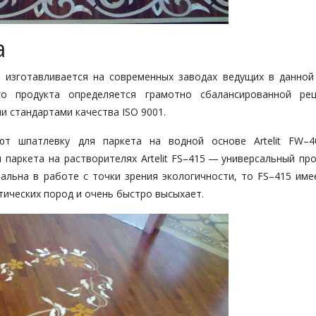
а
) изготавливается на современных заводах ведущих в данной
го продукта определяется грамотно сбалансированной рец
 стандартами качества ISO 9001.
зуют
шпатлевку для паркета
на водной основе Artelit FW–4
паркета на растворителях Artelit FS–415 — универсальный про
еальна в работе с точки зрения экологичности, то FS–415 име
тических пород и очень быстро высыхает.