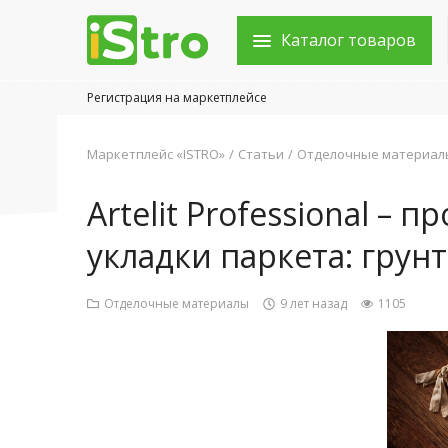
Каталог товаров
Регистрация на маркетплейсе
Войти в аккаунт
Маркетплейс «ISTRO»
Статьи
Отделочные материал
Каталог товаров
Artelit Professional –
Акции
укладки паркета: грунт
Новости
Отделочные материалы
9 лет назад
1105
Статьи
Объявления
Контакты
Город: Колумбус