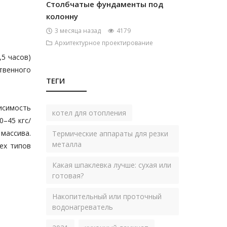
Столбчатые фундаменты под
колонну
3 месяца назад
4179
Архитектурное проектирование
,5 часов)
ственного
ТЕГИ
исимость
котел для отопления
–45 кгс/
 массива.
Термические аппараты для резки
металла
сех типов
Какая шпаклевка лучше: сухая или
готовая?
Накопительный или проточный
водонагреватель