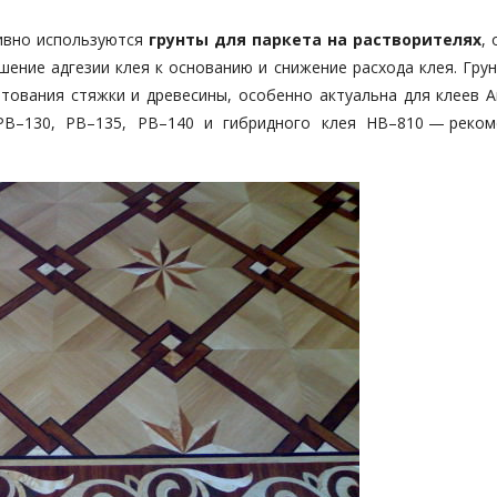
тивно используются
грунты для паркета на растворителях
,
шение адгезии клея к основанию и снижение расхода клея. Гру
нтования стяжки и древесины, особенно актуальна для клеев Ar
РВ–130, РВ–135, РВ–140 и гибридного клея HB–810 — реком