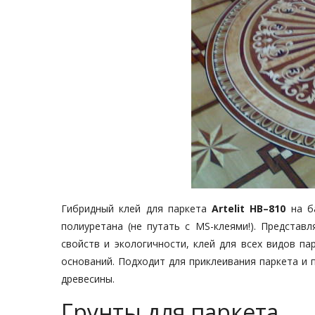
Гибридный клей для паркета
Artelit HB–810
на ба
полиуретана (не путать с MS-клеями!). Представ
свойств и экологичности, клей для всех видов п
оснований. Подходит для приклеивания паркета и 
древесины.
Грунты для паркета