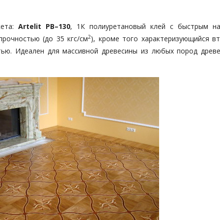
кета
:
Artelit РВ–130
, 1К полиуретановый клей с быстрым н
2
прочностью (до 35 кгс/см
), кроме того характеризующийся в
ью. Идеален для массивной древесины из любых пород древе