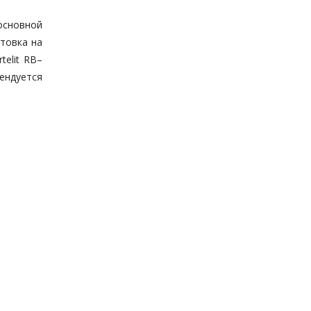
 основной
нтовка на
telit RB–
ендуется