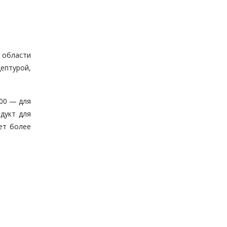
 области
ептурой,
00 — для
дукт для
ет более