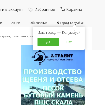
ти в аккаунт
Избранное
Корзина
ти
Акции
Объявления
Город: Колумбус
Ваш город — Колумбус?
: грунт, шпатлевка, лак
Да
Нет