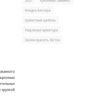
2021
кухонный ламинат
Кладка Бессера
гранитный щебень
Рифленая арматура
Зачем красить бетон
ованного
ационных
ительных
и хрупкой