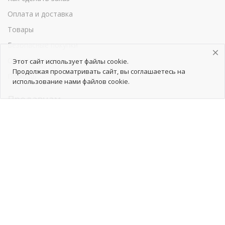
Оплата и доставка
Товары
Безопасные покупки
Обратная связь
Этот сайт использует файлы cookie.
Продолжая просматривать сайт, вы соглашаетесь на
Помощь
использование нами файлов cookie.
Продавцам
Как начать сотрудничество
Тарифы
Как добавить товары
Продвижение товаров
Реклама
Реквизиты