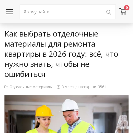
0
Как выбрать отделочные
Войти в аккаунт
материалы для ремонта
квартиры в 2026 году: всё, что
Каталог товаров
нужно знать, чтобы не
Акции
ошибиться
Новости
Отделочные материалы
3 месяца назад
3561
Статьи
Объявления
Контакты
Город: Колумбус