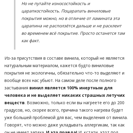
Но не путайте износостойкость и
царапкостойкость. Поцарапать виниловые
покрытия можно, но в отличие от ламината эта
царапина не расползётся дальше и не расклеит
во временем всё покрытие. Просто останется там
как факт.
Из-за присутствия в составе винила, который не является
натуральным материалом, кажется будто виниловые
покрытия не экологичны, обязательно что-то выделяют и
вообще всех нас убьют. На самом деле после полного
застывания
винил является 100% инертным для
человека и не выделяет никаких страшных летучих
веществ
. Возможно, только если вы нагреете его до 200
градусов, но, скорее всего, причина такого нагрева будет
уже большей проблемой для вас, чем выделения от винила.
Говорят, что можно даже укладывать аллергикам, так как
он не имеет запаха.
И это правда!
И, кстати, этот пол