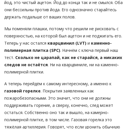
йод, это чистый ацетон. Йод до конца так и не смылся. Оба
они бессильны против йода. Его однозначно старайтесь
держать подальше от ваших полов.
Мы поменяли плашки, потому что решили не рисковать с
поверхностью, на которой был ацетон и не поджигать его.
Теперь у нас остался
кварцвинил (LVT)
и
каменно-
полимерная плитка (SPC)
. Начнём с ключа первый наш
тест.
Сколько не царапай, как не старайся, а никаких
следов не остаётся
. Ни на кварцвиниле, ни на каменно-
полимерной плитки.
А теперь перейдём к самому интересному, а именно к
газовой горелке
. Покрытия заявленных как
пожаробезопасными. Это значит, что они не должны
поддерживать горение, а сверху, конечно, след может
остаться. Собственно оно так и вышло, на камерно-
полимерной плитке, в том числе. Газовая горелка это
тяжёлая артиллерия. Говорят, что если уронить обычную