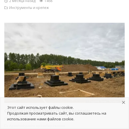
2 месяца назад
1468
Инструменты и крепеж
Этот сайт использует файлы cookie.
Столбчатые фундаменты под колонну
Продолжая просматривать сайт, вы соглашаетесь на
3 месяца назад
4180
использование нами файлов cookie.
Архитектурное проектирование