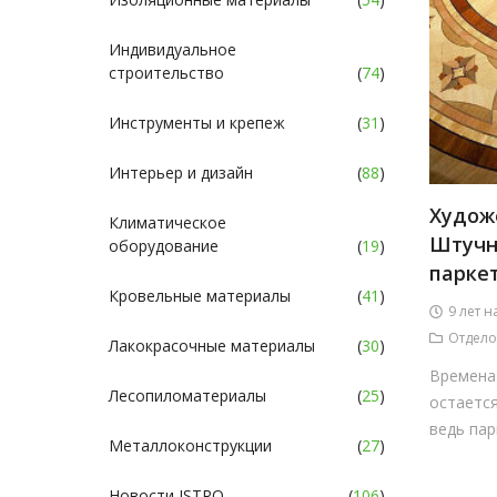
Индивидуальное
строительство
(
74
)
Инструменты и крепеж
(
31
)
Интерьер и дизайн
(
88
)
Худож
Климатическое
Штучн
оборудование
(
19
)
парке
Кровельные материалы
(
41
)
9 лет н
Отдело
Лакокрасочные материалы
(
30
)
Времена 
Лесопиломатериалы
(
25
)
остается
ведь пар
Металлоконструкции
(
27
)
Новости ISTRO
(
106
)