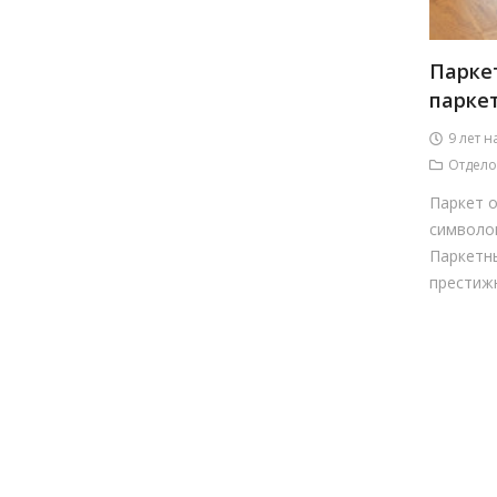
Парке
парке
9 лет н
Отдело
Паркет 
символом
Паркетн
престижно