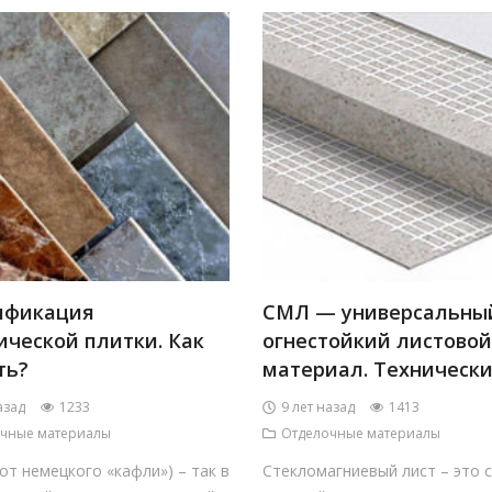
ификация
СМЛ — универсальны
ической плитки. Как
огнестойкий листовой
ть?
материал. Технические
азад
1233
9 лет назад
1413
чные материалы
Отделочные материалы
от немецкого «кафли») – так в
Стекломагниевый лист – это 