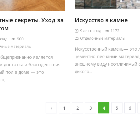
тные секреты. Уход за
Искусство в камне
том
9 лет назад
1172
Отделочные материалы
азад
900
чные материалы
Искусственный камень— это 
цементно-песчаный материал,
общепризнанно является
внешнему виду неотличимый 
 достатка и благоденствия.
дикого...
ый пол в доме — это
,...
‹
1
2
3
4
5
6