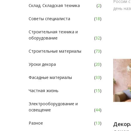
России с
Склад. Складская техника
(
2
)
день наз
Советы специалиста
(
18
)
Строительная техника и
оборудование
(
32
)
Строительные материалы
(
73
)
Уроки декора
(
20
)
Фасадные материалы
(
33
)
Частная жизнь
(
15
)
Электрооборудование и
освещение
(
44
)
Разное
(
13
)
Декор