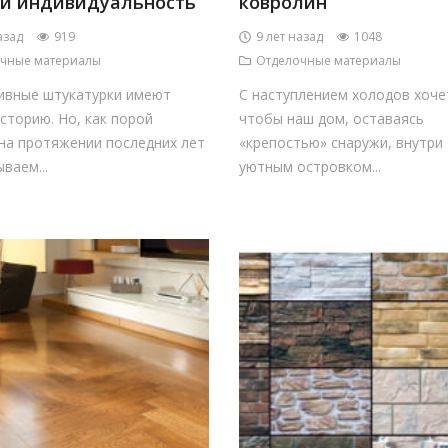
 и индивидуальность
ковролин
азад
919
9 лет назад
1048
чные материалы
Отделочные материалы
ивные штукатурки имеют
С наступлением холодов хоче
сторию. Но, как порой
чтобы наш дом, оставаясь
на протяжении последних лет
«крепостью» снаружи, внутри
ваем...
уютным островком...