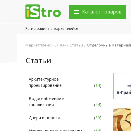
Каталог товаров
Регистрация на маркетплейсе
Войти в аккаунт
Маркетплейс «ISTRO»
Статьи
Отделочные материал
Каталог товаров
Статьи
Акции
Новости
Архитектурное
проектирование
(
14
)
Статьи
Водоснабжение и
Объявления
канализация
(
44
)
Контакты
Двери и ворота
(
30
)
Город: Колумбус
Изоляционные материалы
(
54
)