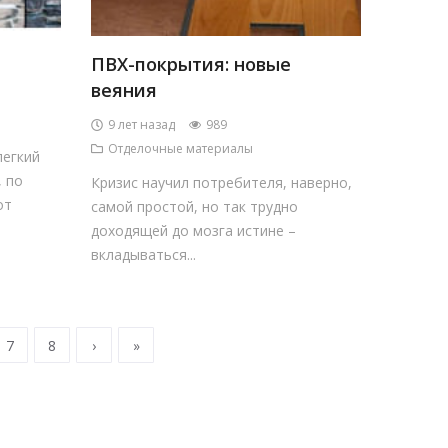
ПВХ-покрытия: новые
веяния
9 лет назад
989
Отделочные материалы
легкий
 по
Кризис научил потребителя, наверно,
от
самой простой, но так трудно
доходящей до мозга истине –
вкладываться...
7
8
›
»