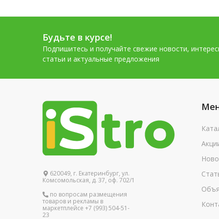
Будьте в курсе!
Подпишитесь и получайте свежие новости, интере
статьи и актуальные предложения
Ме
Ката
Акци
Ново
620049, г. Екатеринбург, ул.
Стат
Комсомольская, д. 37, оф. 702/1
Объя
по вопросам размещения
товаров и рекламы в
Конт
маркетплейсе +7 (993) 504-51-
23