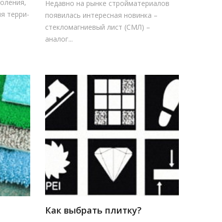
оления,
Недавно на рынке строй­ма­те­риалов
 тер­ри­
появилась интересная но­винка –
стекломагниевый лист (СМЛ) –
аналог...
Как выбрать плитку?