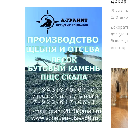
декор
9 лет н
Отдело
Декорат
долгую и
бывает, 
мы откры