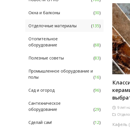
Окна и балконы
(
30
)
Отделочные материалы
(
135
)
Отопительное
оборудование
(
68
)
Полезные советы
(
83
)
Промышленное оборудование и
полы
(
16
)
Класс
керам
Сад и огород
(
96
)
выбра
Сантехническое
9 лет н
оборудование
(
29
)
Отдело
Сделай сам!
(
12
)
Кафель (