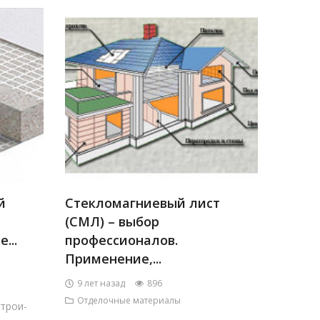
й
Стекломагниевый лист
(СМЛ) – выбор
...
профессионалов.
Применение,...
9 лет назад
896
Отделочные материалы
строи­