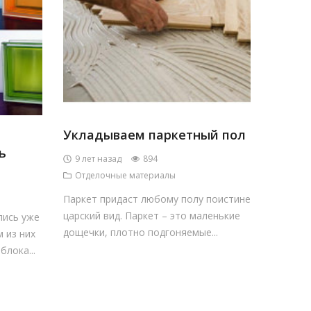
Укладываем паркетный пол
ь
9 лет назад
894
Отделочные материалы
Паркет придаст любому полу поистине
царский вид. Пар­кет – это маленькие
лись уже
дощечки, плотно подгоняемые...
 из них
лока...