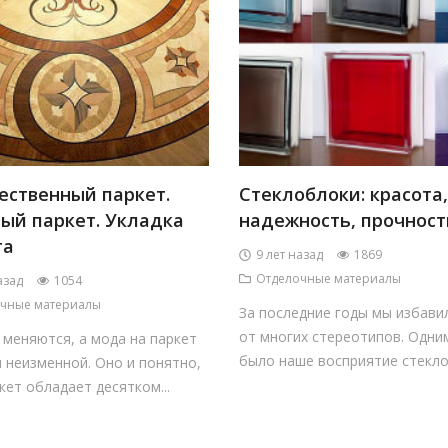
ественный паркет.
Стеклоблоки: красота,
ый паркет. Укладка
надежность, прочност
та
9 лет назад
1869
Отделочные материалы
азад
1054
чные материалы
За последние годы мы избави
от многих стереотипов. Одним
меняются, а мода на паркет
было наше восприятие стеклоб
 неизменной. Оно и понятно,
кет обладает десятком...