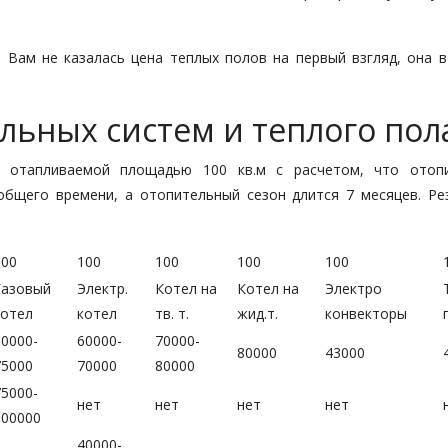
Вам не казалась цена теплых полов на первый взгляд, она в
льных систем и теплого пол
с отапливаемой площадью 100 кв.м с расчетом, что отоп
общего времени, а отопительный сезон длится 7 месяцев. Ре
100
100
100
100
100
Газовый
Электр.
Котел на
Котел на
Электро
котел
котел
тв. т.
жид.т.
конвекторы
60000-
60000-
70000-
80000
43000
75000
70000
80000
75000-
нет
нет
нет
нет
300000
40000-