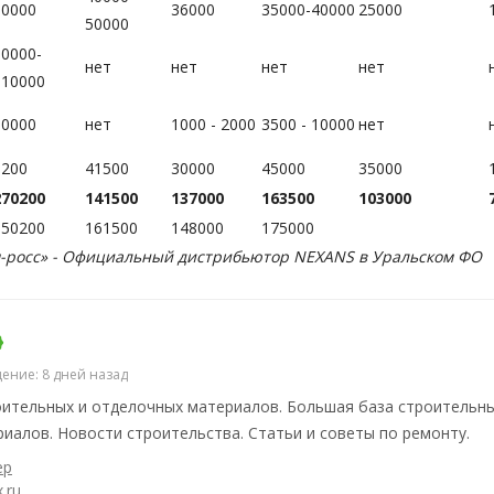
60000
36000
35000-40000
25000
50000
60000-
нет
нет
нет
нет
110000
10000
нет
1000 - 2000
3500 - 10000
нет
5200
41500
30000
45000
35000
270200
141500
137000
163500
103000
550200
161500
148000
175000
-росс»
- Официальный дистрибьютор NEXANS в Уральском ФО
ение: 8 дней назад
ительных и отделочных материалов. Большая база строительны
иалов. Новости строительства. Статьи и советы по ремонту.
ер
.ru