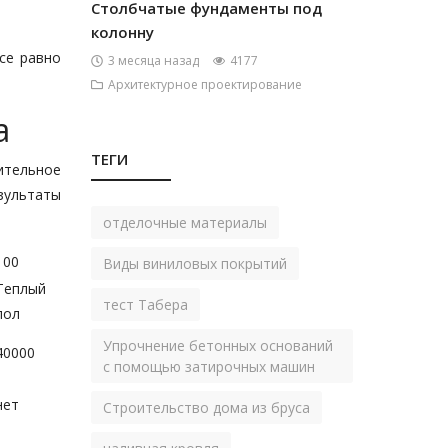
Столбчатые фундаменты под
колонну
се равно
3 месяца назад
4177
Архитектурное проектирование
а
ТЕГИ
ительное
зультаты
отделочные материалы
100
Виды виниловых покрытий
Теплый
тест Табера
пол
Упрочнение бетонных оснований
40000
с помощью затирочных машин
нет
Строительство дома из бруса