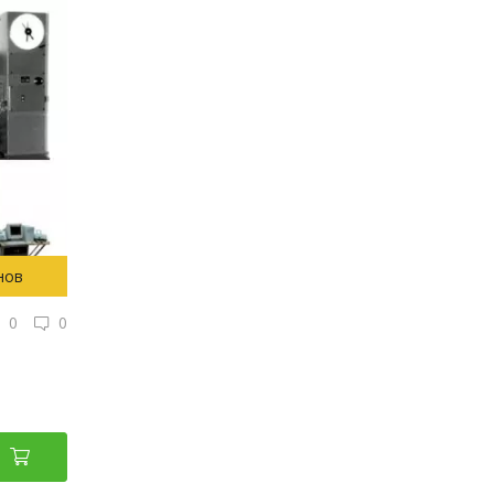
нов
0
0