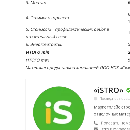
3. Монтаж
4. Стоимость проекта
5. Стоимость профилактических работ в
отопительный сезон
6. Энергозатраты:
ИТОГО min
ИТОГО max
Материал предоставлен компанией
ООО НПК «Сим
«iSTRO»
Последнее посещ
Маркетплейс стро
отделочных матер
Показать ном
istro.ru@yandex