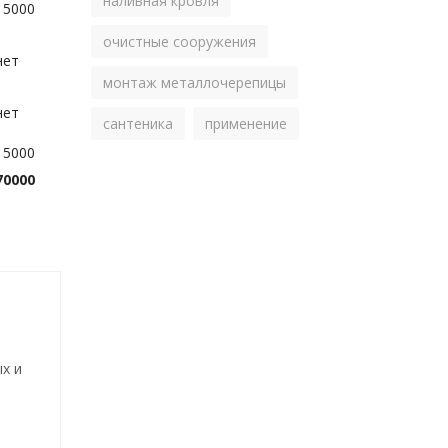
наливная кровля
15000
очистные сооружения
нет
монтаж металлочерепицы
нет
сантеника
применение
15000
70000
х и