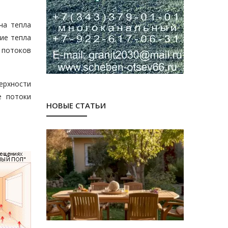
ча тепла
ие тепла
 потоков
ерхности
е потоки
НОВЫЕ СТАТЬИ