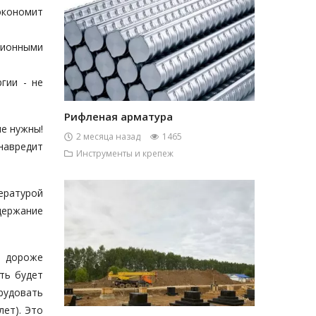
экономит
ционными
гии - не
Рифленая арматура
не нужны!
2 месяца назад
1465
навредит
Инструменты и крепеж
ературой
держание
т дороже
ть будет
рудовать
ет). Это