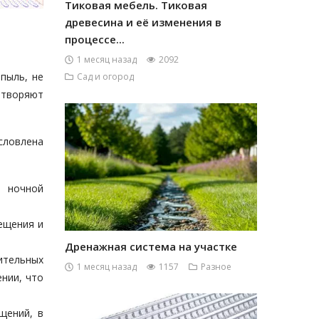
Тиковая мебель. Тиковая
древесина и её изменения в
процессе...
1 месяц назад
2092
пыль, не
Сад и огород
етворяют
словлена
и ночной
ещения и
Дренажная система на участке
ительных
1 месяц назад
1157
Разное
ении, что
щений, в