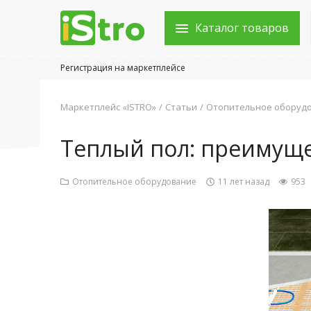
Каталог товаров
Регистрация на маркетплейсе
Войти в аккаунт
Маркетплейс «ISTRO»
Статьи
Отопительное оборуд
Каталог товаров
Теплый пол: преимуще
Акции
Отопительное оборудование
11 лет назад
953
Новости
Статьи
Объявления
Контакты
Город: Колумбус