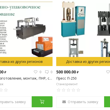
тавка из других регионов
Доставка из других регио
.00
500 000.00
0
0
₽
₽
Проект, изготовление, монтаж, ПНР, сервис оборудования
Пресс П-250
аж
Станкоремонт
править заявку
Отправить заявку