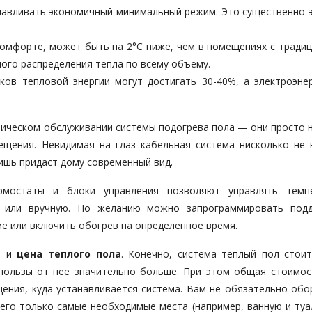
анавливать экономичный минимальный режим. Это существенно 
комфорте, может быть на 2°С ниже, чем в помещениях с тради
ого распределения тепла по всему объёму.
ков тепловой энергии могут достигать 30-40%, а электроэнер
хническом обслуживании системы подогрева пола — они просто 
ещения. Невидимая на глаз кабельная система нисколько не 
ишь придаст дому современный вид.
рмостаты и блоки управления позволяют управлять темп
 или вручную. По желанию можно запрограммировать под
е или включить обогрев на определенное время.
т и
цена теплого пола
. Конечно, система теплый пол стои
пользы от нее значительно больше. При этом общая стоимос
ения, куда устанавливается система. Вам не обязательно обо
его только самые необходимые места (например, ванную и туал