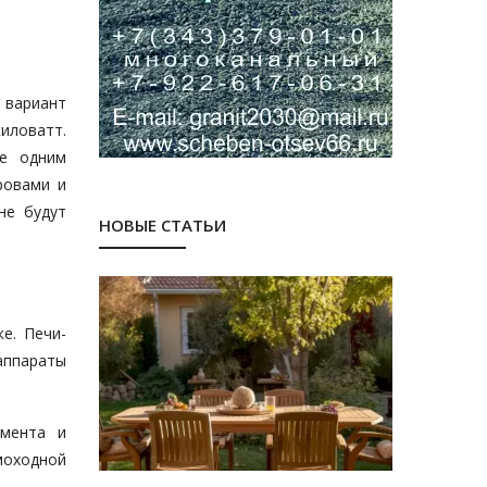
 вариант
иловатт.
ще одним
ровами и
не будут
НОВЫЕ СТАТЬИ
е. Печи-
аппараты
амента и
ымоходной