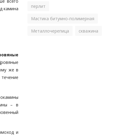
ше всего
перлит
д камина
Мастика битумно-полимерная
Металлочерепица
скважина
ровяные
Дровяные
ому же в
 течение
рокамины
омны – в
новенный
ымоход и