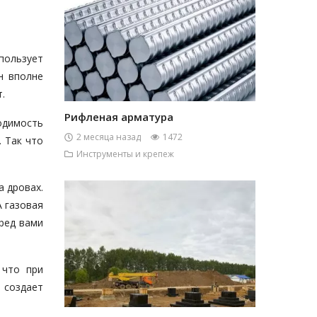
спользует
н вполне
.
Рифленая арматура
одимость
2 месяца назад
1472
 Так что
Инструменты и крепеж
а дровах.
А газовая
ред вами
 что при
 создает