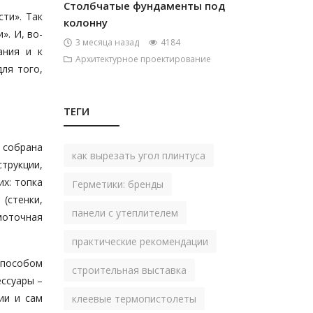
Столбчатые фундаменты под
ти». Так
колонну
». И, во-
3 месяца назад
4184
ания и к
Архитектурное проектирование
ля того,
ТЕГИ
 собрана
как вырезать угол плинтуса
трукции,
х: топка
Герметики: бренды
(стенки,
панели с утеплителем
моточная
практические рекомендации
способом
строительная выставка
ессуары –
ии и сам
клеевые термопистолеты