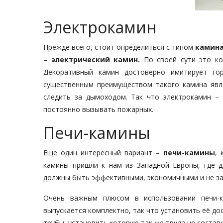
Электрокамин
Прежде всего, стоит определиться с типом
камин
–
электрический камин.
По своей сути это ко
Декоративный камин достоверно имитирует го
существенным преимуществом такого камина явля
следить за дымоходом. Так что электрокамин – 
постоянно вызывать пожарных.
Печи-камины
Еще один интересный вариант –
печи-камины
, 
камины пришли к нам из Западной Европы, где д
должны быть эффективными, экономичными и не за
Очень важным плюсом в использовании печи-к
выпускается комплектно, так что установить её д
трубы, установить которую так же труда не состави