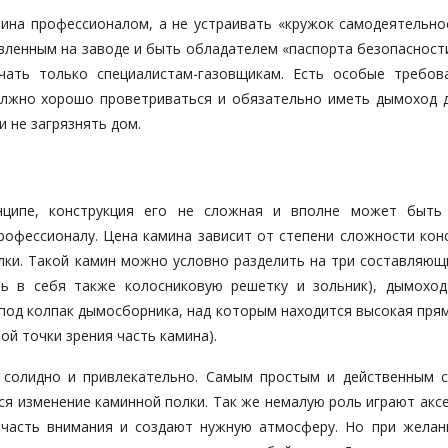
мина профессионалом, а не устраивать «кружок самодеятельнос
вленным на заводе и быть обладателем «паспорта безопасности
чать только специалистам-газовщикам. Есть особые требов
олжно хорошо проветриваться и обязательно иметь дымоход д
и не загрязнять дом.
ципе, конструкция его не сложная и вполне может быть
рофессионалу. Цена камина зависит от степени сложности конс
лки. Такой камин можно условно разделить на три составляющи
ь в себя также колосниковую решетку и зольник), дымоход 
 под колпак дымосборника, над которым находится высокая пря
ой точки зрения часть камина).
 солидно и привлекательно. Самым простым и действенным 
ся изменение каминной полки. Так же немалую роль играют акс
т часть внимания и создают нужную атмосферу. Но при желан