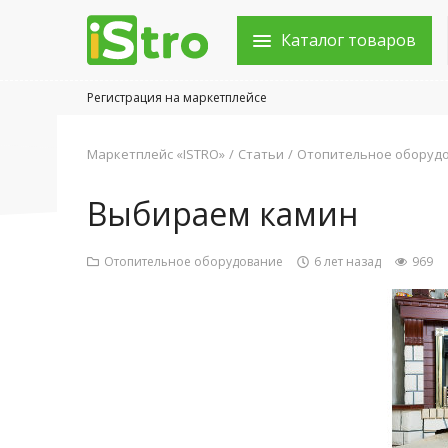
Каталог товаров
Регистрация на маркетплейсе
Войти в аккаунт
Маркетплейс «ISTRO»
Статьи
Отопительное оборуд
Каталог товаров
Выбираем камин
Акции
Отопительное оборудование
6 лет назад
969
Новости
Статьи
Объявления
Контакты
Город: Колумбус