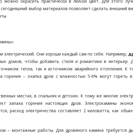
о можно окрасить практически в любой цвет. Для этого луч
, сегодняшний выбор материалов позволяет сделать внешний ви
аты.
амины»:
ли электрический. Они хороши каждый сам по себе. Например,
д
дных домов, чтобы добавить стиля и романтики в интерьер. 
очником тепла, так и источником аварийного отопления. К т
м горения – охапка дров с влажностью 5-6% могут гореть в
енных местах, в спальнях и детских. К тому же многие элект
ект запаха горения настоящих дров. Электрокамины экон
ся, расход электричества составляет 2 киловатта, как обык
ном – монтажные работы. Для дровяного камина требуется д