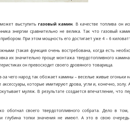
 может выступить
газовый камин
. В качестве топлива он и
ника энергии сравнительно не велика. Так что газовый ками
рибором. При этом мощность его достигает уже 4 – 6 киловатт
жными (такая функция очень востребована, когда есть необх
овка их значительно проще монтажа твердотопливного камина.
теристиках он превосходит своего дровяного товарища.
из-за чего народ так обожает камины – веселые живые огоньки н
аксессуары, которые имитируют дрова, угли и, конечно, золу. 
окутывает муляж. В результате создается впечатление, что пе
ко обогнал своего твердотопливного собрата. Дело в том,
 и глубина топки значения не имеют. А это в свою очередь