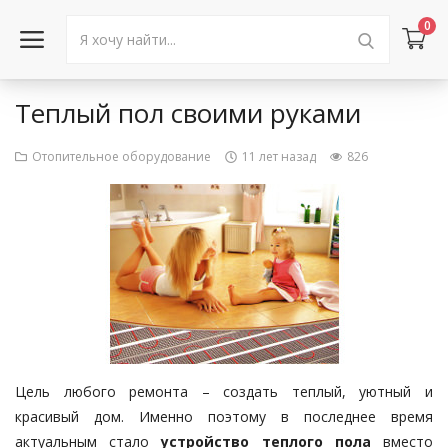
0
Теплый пол своими руками
Войти в аккаунт
Отопительное оборудование
11 лет назад
826
Каталог товаров
Акции
Новости
Статьи
Объявления
Цель любого ремонта – создать теплый, уютный и
Контакты
красивый дом. Именно поэтому в последнее время
актуальным стало
устройство теплого пола
вместо
Город: Колумбус