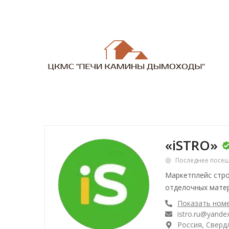
«iSTRO»
Последнее посещ
Маркетплейс стро
отделочных матер
Показать ном
istro.ru@yandex
Россия, Свердл