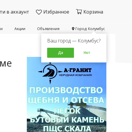
ти в аккаунт
Избранное
Корзина
ти
Акции
Объявления
Город: Колумбус
Ваш город — Колумбус?
Да
Нет
оме