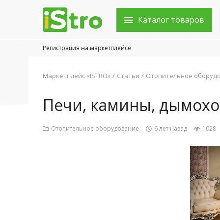
Каталог товаров
Регистрация на маркетплейсе
Войти в аккаунт
Маркетплейс «ISTRO»
Статьи
Отопительное оборуд
Каталог товаров
Печи, камины, дымохо
Акции
Отопительное оборудование
6 лет назад
1028
Новости
Статьи
Объявления
Контакты
Город: Колумбус