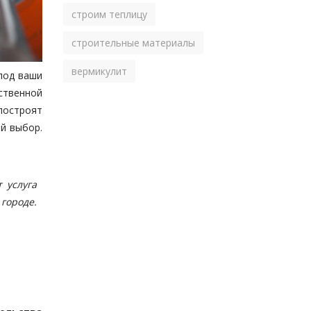
строим теплицу
строительные материалы
вермикулит
под ваши
ственной
остроят
й выбор.
 услуга
городе.