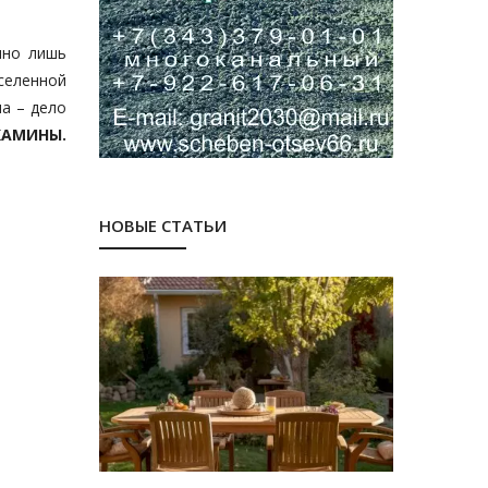
чно лишь
селенной
а – дело
КАМИНЫ.
НОВЫЕ СТАТЬИ