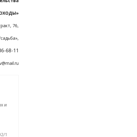
ельства
МОХОДЫ»
ракт, 76,
Усадьба»,
36-68-11
ov@mail.ru
х и
02/1