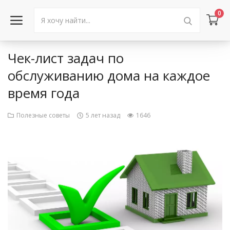
0
Чек-лист задач по
Войти в аккаунт
обслуживанию дома на каждое
время года
Каталог товаров
Акции
Полезные советы
5 лет назад
1646
Новости
Статьи
Объявления
Контакты
Город: Колумбус