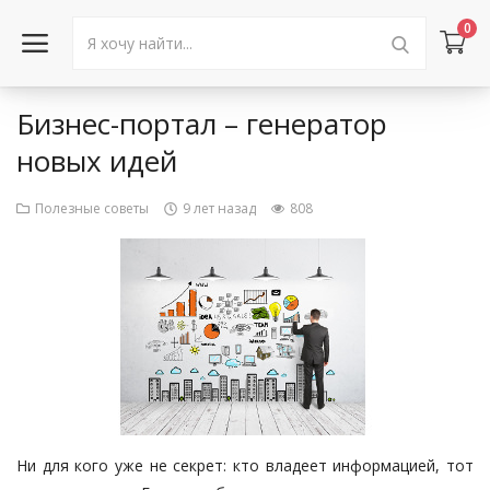
0
Бизнес-портал – генератор
Войти в аккаунт
новых идей
Каталог товаров
Полезные советы
9 лет назад
808
Акции
Новости
Статьи
Объявления
Контакты
Ни для кого уже не секрет: кто владеет информацией, тот
Город: Колумбус